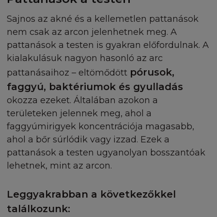
reprezentálásában.
Sajnos az akné és a kellemetlen pattanások
nem csak az arcon jelenhetnek meg. A
A Feltételek e részében a Honlap használati
jogosultságában kitér az Ön által használt számít
pattanások a testen is gyakran előfordulnak. A
használatára a Honlap megtekintéséhez egy harm
kialakulásuk nagyon hasonló az arc
személy által. Ön beleegyezik abba, hogy megfizet
pórusok,
pattanásaihoz – eltömődött
L'Oréalnak, annak alkalmazottainak, képviselőinek
faggyú, baktériumok és gyulladás
ügynökeinek azon költségét, kárát és kiadását (ide
okozza ezeket. Általában azokon a
a jogi költségeket), amely bármelyikükkel szembe
területeken jelennek meg, ahol a
felmerül, vagy amelyet bármelyikük elszenved
bármilyen harmadik féltől származó állítás, per,
faggyúmirigyek koncentrációja magasabb,
tevékenység vagy eljárás kapcsán vagy
ahol a bőr súrlódik vagy izzad. Ezek a
következményeként.
pattanások a testen ugyanolyan bosszantóak
lehetnek, mint az arcon.
BEVÉGZÉS
Leggyakrabban a következőkkel
A L’Oréal megszüntetheti ezeket a feltételeket,
bármilyen indok nélkül. Amennyiben a L’Oréal szü
találkozunk: