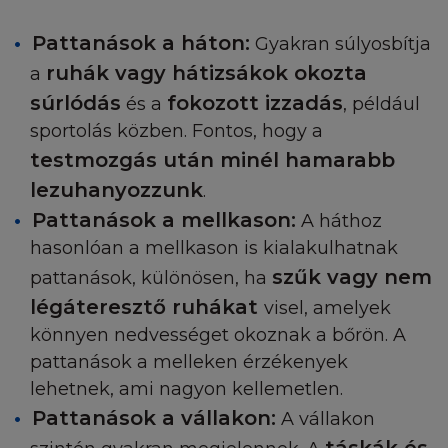
be ezeket a feltételeke, küldeni fog Önnek egy e-
az Ön által megadott e-mail címre, amit Önnek eg
Pattanások a háton:
Gyakran súlyosbítja
belül meg kell kapnia a beszüntetést követően. A
ruhák vagy hátizsákok okozta
a
beszüntetés ekkortól lép érvénybe. Azonban az 
feladata lesz jelezni nekünk, ha bármilyen változá
súrlódás
fokozott izzadás
és a
, például
észlel az e-mail címében. Az Ön által végzett
sportolás közben. Fontos, hogy a
megszüntetéshez küldjön egy e-mailt a webmest
testmozgás után minél hamarabb
címre. A megszüntetési folyamatban Ön megsemm
lezuhanyozzunk
.
minden olyan tartalmat és anyagot, amit a Honlapr
Pattanások a mellkason:
A háthoz
kapott.
hasonlóan a mellkason is kialakulhatnak
VÁLTOZÁSOK A HONLAPON
szűk vagy nem
pattanások, különösen, ha
légáteresztő ruhákat
visel, amelyek
Ön elfogadja, hogy a L'Oréal fenntartja a jogot, ho
könnyen nedvességet okoznak a bőrön. A
honlapon megjelenő tartalmakat bármikor módosí
pattanások a melleken érzékenyek
vagy átírja, továbbá elérhetőségeit megszüntesse.
lehetnek, ami nagyon kellemetlen.
L'Oréal nem garantálja, illetve nem nyújt biztosíté
arra, hogy a honlaphoz való hozzáférés permanen
Pattanások a vállakon:
A vállakon
hibamentes lesz.