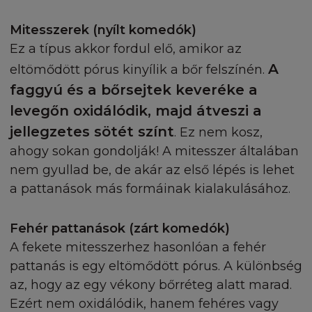
más jogszabályt figyelembe véve használja a Honla
honlapon elérhető védjegyeket, lógókat, informác
Mitesszerek (nyílt komedók)
L'Oréal kifejezett előzetes írásbeli hozzájárulása n
Ez a típus akkor fordul elő, amikor az
harmadik személyek a jelen honlap céljától eltérő
A
eltömődött pórus kinyílik a bőr felszínén.
semmilyen módon és jogcímen nem használhatják
faggyú és a bőrsejtek keveréke a
Honlapon megjelenő védjegyek és logok, valamint
levegőn oxidálódik, majd átveszi a
elérhető információk és egyéb anyagok szerzői jog
védelem alatt állnak, az ezekhez fűződő jogok
jellegzetes sötét színt
. Ez nem kosz,
gyakorlása kizárólag a L'Oréalt illetik meg. A
ahogy sokan gondolják! A mitesszer általában
védjegyoltalom jogosultja a L'Oréal. Ön beleegyez
nem gyullad be, de akár az első lépés is lehet
abba, hogy írásban értesíti a L'Oréal-t, ha bármilye
a pattanások más formáinak kialakulásához.
engedélyezetlen használatot vagy hozzáférést ész
Honlapon vagy annak tartalmában, bármilyen szer
Fehér pattanások (zárt komedók)
jog, védjegy vagy más szerződésben foglalt, a fele
törvényes jogait megszegi. A L'Oréal előzetes írásbe
A fekete mitesszerhez hasonlóan a fehér
hozzájárulása nélkül tilos ezen honlaphoz bármil
pattanás is egy eltömődött pórus. A különbség
kapcsolást (linket) létrehozni. A jogellenes felhasz
az, hogy az egy vékony bőrréteg alatt marad.
szerzői, a polgári illetve a büntető jogszabályokba
Ezért nem oxidálódik, hanem fehéres vagy
foglalt jogkövetkezményeket vonhat maga után.