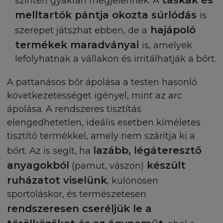
táskák és
szintén gyakran megjelennek. A
melltartók pántja okozta súrlódás
is
JOGFELADÁS
hajápoló
szerepet játszhat ebben, de a
A L'Oréal valamely ezen feltételekből származó
termékek maradványai
is, amelyek
kötelezettség megszegése kapcsán gyakor olt
lefolyhatnak a vállakon és irritálhatják a bőrt.
jogfeladása nem jelent jogfeladást bármely más
kötelezettség megszegése kapcsán is, továbbá a L
A pattanásos bőr ápolása a testen hasonló
jogorvoslat gyakorlásának részleges vagy teljes
következetességet igényel, mint az arc
elmulasztása nem jelenti az adott vagy más jogorv
ápolása. A rendszeres tisztítás
gyakorlására vonatkozó jogáról való lemondást.
elengedhetetlen, ideális esetben kíméletes
tisztító termékkel, amely nem szárítja ki a
HATÁSKÖR ÉS KORMÁNYZÓ JOG
lazább, légáteresztő
bőrt. Az is segít, ha
A Feltételek a Magyar jog hatáskörébe tartoznak,
anyagokból
készült
(pamut, vászon)
amelyben a felek alárendelik magukat magyar jog
ruházatot viselünk
, különösen
törvényeknek.
sportoláskor, és természetesen
rendszeresen cseréljük le a