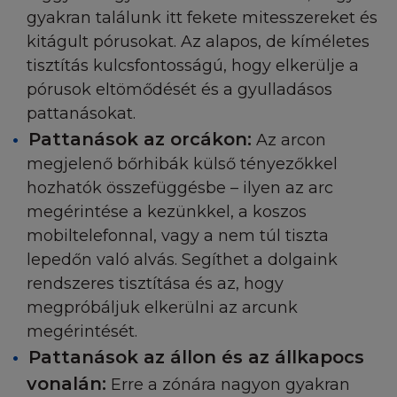
gyakran találunk itt fekete mitesszereket és
HELYI JOGSZABÁLYOK
kitágult pórusokat. Az alapos, de kíméletes
A Honlap nem irányul olyan személyekre, akiknek
tisztítás kulcsfontosságú, hogy elkerülje a
bármilyen jogi megfontolás miatt a Honlap
pórusok eltömődését és a gyulladásos
működtetésének használata tiltott. Akiknek a Hon
pattanásokat.
látogatása tiltva van jogi szempontból, azok nem
Pattanások az orcákon:
Az arcon
látogathatják a Honlapot. A L'Oréal nem állítja, ho
megjelenő bőrhibák külső tényezőkkel
Honlap, vagy annak tartalma a helyi jogi törvények 
elfogadott lenne minden hatáskörben. Azok a láto
hozhatók összefüggésbe – ilyen az arc
akik figyelmen kívül hagyják a helyi törvényeket, s
megérintése a kezünkkel, a koszos
felelősségükre használhatják a Honlapot, és ők
mobiltelefonnal, vagy a nem túl tiszta
vonhatóak felelősségre. Kérdés esetén kérjen jogi
lepedőn való alvás. Segíthet a dolgaink
tanácsadást.
rendszeres tisztítása és az, hogy
megpróbáljuk elkerülni az arcunk
KÁRTALANÍTÁS
megérintését.
Pattanások az állon és az állkapocs
Ön beleegyezik abba, hogy kártalanítja, megvédi é
ártatlannak tekinti a L'Oréalt, alkalmazottait, képvi
vonalán:
Erre a zónára nagyon gyakran