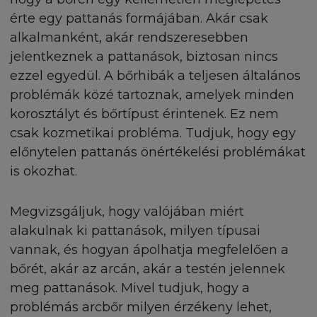
Megoldás a bőrére
kárra vonatkozó felelősséget.
érte egy pattanás formájában. Akár csak
Hidratálás
alkalmanként, akár rendszeresebben
A HONLAPHOZ KAPCSOLÓDÓ LINKE
jelentkeznek a pattanások, biztosan nincs
Bőrhibák
ezzel egyedül. A bőrhibák a teljesen általános
A honlapon közzétett linkek a Felhasználót más
problémák közé tartoznak, amelyek minden
Bőrpír
partnerek honlapjaira vezethetik. A L'Oréal nem
korosztályt és bőrtípust érintenek. Ez nem
ellenőrizte, nem tekintette át azokat a honlapokat
A száraz bőr táplálása
csak kozmetikai probléma. Tudjuk, hogy egy
amelyeket az övéhez kapcsoltak, sem azok tartalm
előnytelen pattanás önértékelési problémákat
sem az ott található információkat, és elhárít mind
Atópiára hajlamos bőr
ezen honlapok tartalmából, azoknak a Felhasználó
is okozhat.
történő használatából adódó felelősséget. Ezen
Regeneráló ápolás
honlapoknak a Felhasználó által történő használat
Megvizsgáljuk, hogy valójában miért
felhasználó egyedüli felelősségi körébe tartozik.
Bőrápolás
alakulnak ki pattanások, milyen típusai
Előfordulhat, hogy a honlapon a L'Oréaltól függe
vannak, és hogyan ápolhatja megfelelően a
Pszichológia
módosítás történik, ezért - ha a törvény másként
bőrét, akár az arcán, akár a testén jelennek
rendelkezik - a L'Oréal semmilyen természetű gar
Táplálás
meg pattanások. Mivel tudjuk, hogy a
nem vállal az Ön előtt megjelenő weboldalai
pontosságára, megbízhatóságára, vagy tartalmára
problémás arcbőr milyen érzékeny lehet,
Edzés