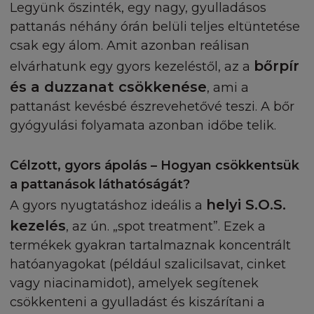
Legyünk őszinték, egy nagy, gyulladásos
pattanás néhány órán belüli teljes eltüntetése
csak egy álom. Amit azonban reálisan
bőrpír
elvárhatunk egy gyors kezeléstől, az a
és a duzzanat csökkenése
, ami a
pattanást kevésbé észrevehetővé teszi. A bőr
gyógyulási folyamata azonban időbe telik.
Célzott, gyors ápolás – Hogyan csökkentsük
a pattanások láthatóságát?
helyi S.O.S.
A gyors nyugtatáshoz ideális a
kezelés
, az ún. „spot treatment”. Ezek a
termékek gyakran tartalmaznak koncentrált
hatóanyagokat (például szalicilsavat, cinket
vagy niacinamidot), amelyek segítenek
csökkenteni a gyulladást és kiszárítani a