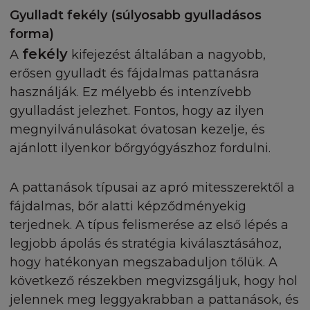
Önnek vagy egy harmadik félnek.
Gyulladt fekély (súlyosabb gyulladásos
forma)
ENGEDÉLYEZÉS
fekély
A
kifejezést általában a nagyobb,
erősen gyulladt és fájdalmas pattanásra
Amennyiben szeretne információt szerezni a L'Oré
használják. Ez mélyebb és intenzívebb
tartalmainak felhasználái feltételeiről, vagy az Ön
gyulladást jelezhet. Fontos, hogy az ilyen
honlapját a Honlaphoz szeretné linkelni, az
engedélyezéssel kapcsolatban szeretne érdeklődn
megnyilvánulásokat óvatosan kezelje, és
küldjön e-mailt a kérdéseivel a Webmesternek.
ajánlott ilyenkor bőrgyógyászhoz fordulni.
NINCS GARANCIA
A pattanások típusai az apró mitesszerektől a
fájdalmas, bőr alatti képződményekig
Előfordulhat, hogy a honlapon a L'Oréaltól függe
terjednek. A típus felismerése az első lépés a
módosítás történik, ezért - ha a törvény másként
legjobb ápolás és stratégia kiválasztásához,
rendelkezik - a L'Oréal semmilyen természetű gar
nem vállal az weboldalai pontosságára,
hogy hatékonyan megszabaduljon tőlük. A
megbízhatóságára, vagy tartalmára vonatkozóan. 
következő részekben megvizsgáljuk, hogy hol
L'Oréal fenntartja a jogot, hogy a honlapon megje
jelennek meg leggyakrabban a pattanások, és