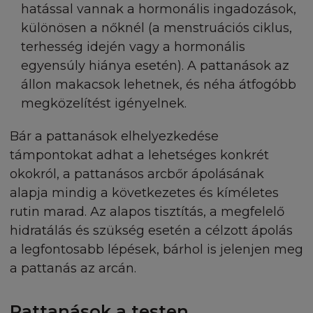
és partnerit mindennemű igénnyel, tettel, követelé
hatással vannak a hormonális ingadozások,
bármilyen másfajta eljárással szemben, amelyet a
különösen a nőknél (a menstruációs ciklus,
L'Oréallal, annak alkalmazottaival, képviselőivel és
terhesség idején vagy a hormonális
partnereivel szemben egy harmadik fél támaszt, fe
egyensúly hiánya esetén). A pattanások az
hogy a szóban forgó igény, tett, követelés, vagy
állon makacsok lehetnek, és néha átfogóbb
bármilyen másfajta eljárás a L'Oréállal, annak
megközelítést igényelnek.
alkalmazottaival, képviselőivel és partnereivel sz
eljárás az alábbiakon alapul vagy azzal kapcsolatos: 
Bár a pattanások elhelyezkedése
Honlap Ön általi használata
ii. Felhasználói jogok Ön általi szabálysértése
támpontokat adhat a lehetséges konkrét
iii. Egy állítás miszerint Ön a Honlap használatával
okokról, a pattanásos arcbőr ápolásának
a. megszegi egy harmadik személy bármilyen szel
alapja mindig a következetes és kíméletes
tulajdonjogát, vagy bármilyen adatvédelmi jogot, 
rutin marad. Az alapos tisztítás, a megfelelő
nyilvánosság vagy
hidratálás és szükség esetén a célzott ápolás
b. rágalmazás, sértés, vagy bármilyen módon káro
a legfontosabb lépések, bárhol is jelenjen meg
testi bántalmak okozása egy harmadik személyne
a pattanás az arcán.
iv. Ön által engedélyezetlen a Honlapra történő
bármilyen hozzáadás, törlés, változtatás, vagy:
v. bármilyen jogi törvénysértés az anyagok
Pattanások a testen