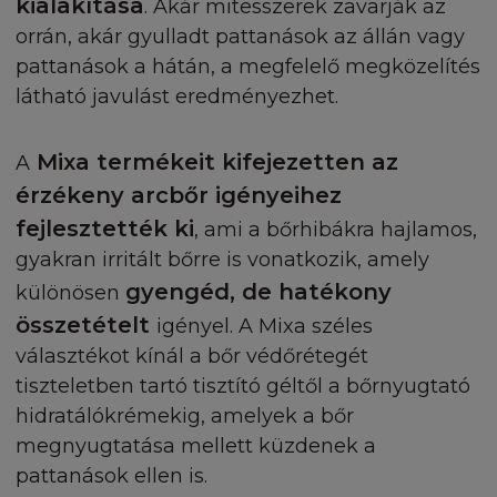
kialakítása
. Akár mitesszerek zavarják az
orrán, akár gyulladt pattanások az állán vagy
pattanások a hátán, a megfelelő megközelítés
látható javulást eredményezhet.
Mixa termékeit kifejezetten az
A
érzékeny arcbőr igényeihez
fejlesztették ki
, ami a bőrhibákra hajlamos,
gyakran irritált bőrre is vonatkozik, amely
gyengéd, de hatékony
különösen
összetételt
igényel. A Mixa széles
választékot kínál a bőr védőrétegét
tiszteletben tartó tisztító géltől a bőrnyugtató
hidratálókrémekig, amelyek a bőr
megnyugtatása mellett küzdenek a
pattanások ellen is.