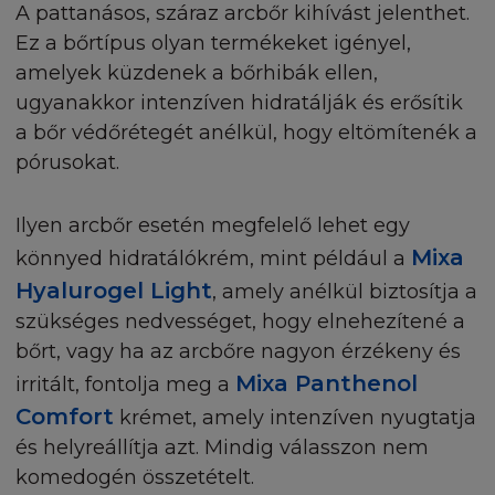
A pattanásos, száraz arcbőr kihívást jelenthet.
Ez a bőrtípus olyan termékeket igényel,
amelyek küzdenek a bőrhibák ellen,
ugyanakkor intenzíven hidratálják és erősítik
a bőr védőrétegét anélkül, hogy eltömítenék a
pórusokat.
Ilyen arcbőr esetén megfelelő lehet egy
Mixa
könnyed hidratálókrém, mint például a
Hyalurogel Light
, amely anélkül biztosítja a
szükséges nedvességet, hogy elnehezítené a
bőrt, vagy ha az arcbőre nagyon érzékeny és
Mixa Panthenol
irritált, fontolja meg a
Comfort
krémet, amely intenzíven nyugtatja
és helyreállítja azt. Mindig válasszon nem
komedogén összetételt.