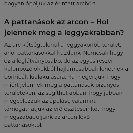
tartalmakat bármikor módosítsa, vagy átírja, tová
hogyan ápoljuk az érintett arcbőrt.
elérhetőségüket megszüntesse. A L'Oréal nem
garantálja, illetve nem nyújt biztosítékot arra, hogy
A pattanások az arcon – Hol
honlaphoz való hozzáférés permanens vagy hiba
lesz. Kérjük vegye figyelembe, hogy néhány törv
jelennek meg a leggyakrabban?
nem engedélyezi a garancia eltörlését, ezért néhá
vagy az összes előbbi feltétel Önre nem vonatkozik
Az arc kétségtelenül a leggyakoribb terület,
L'Oréal nem tudja biztosítani, hogy a Honlap kompa
ahol pattanásokkal küzdünk. Nemcsak hogy
az Ön komputerével, mint ahogy azt sem, hogy a 
ez a leglátványosabb, de az egyes részei
és/vagy a szerver hiba, vírus és "Trojan Horses vírus
különböző okokból hajlamosabbak lehetnek a
mentes. A L'Oréal nem vállal felelősséget a hibáké
bőrhibák kialakulására. Ha megértjük, hogy
károkért, amelyeket ezek a vírusok okoznak. A L'O
miért jelennek meg a pattanások bizonyos
nem vállal felelősséget harmadik fél által feltöltöt
területeken, az segíthet abban, hogy jobban
tartalmakért. A L'Oréal szintén nem vállal felelőss
Internet szolgáltatás, vagy a komputeres eszközö
megcélozzuk az ápolást, valamint
működéséért, melyeket a Honlap megtekintésére
támogathatjuk az erőfeszítéseinket, hogy
használ. A Feltételek nem befolyásolják az Ön joga
megszabaduljunk az arcon lévő
vásárló.
pattanásoktól.