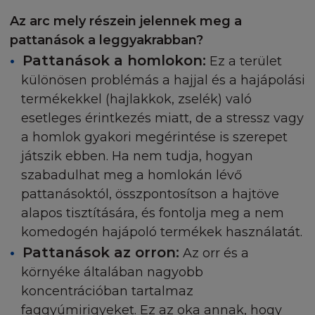
LIMITÁLT FELELŐSSÉG
Az arc mely részein jelennek meg a
pattanások a leggyakrabban?
Ön tisztában van azzal, hogy a Honlapot, beleértv
annak tartalmát, Ön a saját felelősségére használja
Pattanások a homlokon:
Ez a terület
Ön nem elégedett a Honlappal, vagy annak tartal
különösen problémás a hajjal és a hajápolási
az egyedüli megoldás a Honlap használatának
termékekkel (hajlakkok, zselék) való
befejezése. Csaláson, testi bántalmazáson, vagy hal
esetleges érintkezés miatt, de a stressz vagy
esetén kívül, amely a L'Oréal hibájából adódik, a L'
a homlok gyakori megérintése is szerepet
nem vonható felelősségre sem Ön, sem egy harma
játszik ebben. Ha nem tudja, hogyan
személy által, semmilyen direkt, különleges, indire
szabadulhat meg a homlokán lévő
következmény, esetleges károkért, bevétel kiesésé
vagy bármilyen más kárért, akár szerződésben,
pattanásoktól, összpontosítson a hajtöve
garanciában, sérelem (gondatlanság) esetén, még
alapos tisztítására, és fontolja meg a nem
az esetben sem, ha L'Oréal tudott annak lehetőség
komedogén hajápoló termékek használatát.
A jogi törvények néhány esetben nem engedélyez
Pattanások az orron:
Az orr és a
felelősség limitálását a következményben vagy
környéke általában nagyobb
esetleges károkban, ezért ez a limitálás vagy kizár
koncentrációban tartalmaz
lehet, hogy nem vonatkozik.
faggyúmirigyeket. Ez az oka annak, hogy