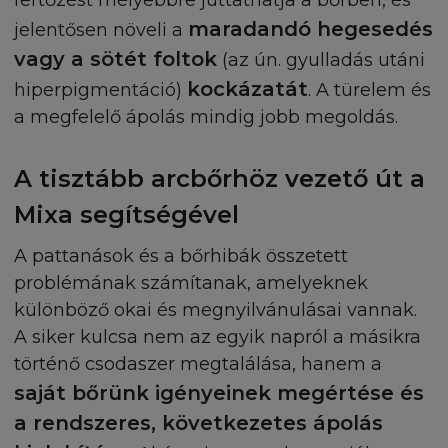
fertőzést mélyebbre juttathatja a bőrben, és
maradandó hegesedés
jelentősen növeli a
vagy a sötét foltok
(az ún. gyulladás utáni
kockázatát
hiperpigmentáció)
. A türelem és
a megfelelő ápolás mindig jobb megoldás.
A tisztább arcbőrhöz vezető út a
Mixa segítségével
A pattanások és a bőrhibák összetett
problémának számítanak, amelyeknek
különböző okai és megnyilvánulásai vannak.
A siker kulcsa nem az egyik napról a másikra
történő csodaszer megtalálása, hanem a
saját bőrünk igényeinek megértése és
a rendszeres, következetes ápolás