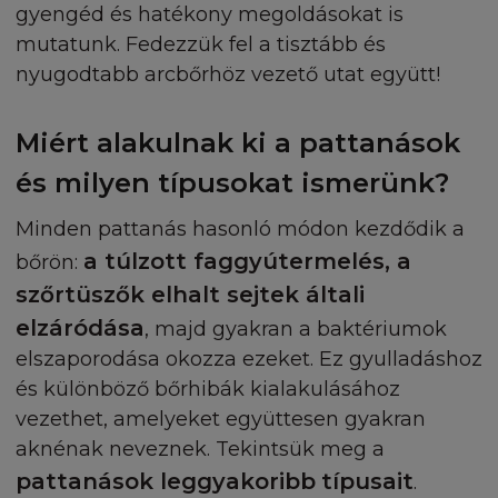
vonatkozóan. A L'Oréal nem vállal felelősséget oly
gyengéd és hatékony megoldásokat is
harmadik fél által létrehozott, továbbított, vagy
mutatunk. Fedezzük fel a tisztább és
Terhesség és kisbaba
publikált anyagokért, melyekhez a L'Oréal webold
nyugodtabb arcbőrhöz vezető utat együtt!
kapcsolódnak, vagy amelyekre hivatkoznak.
Miért alakulnak ki a pattanások
SZELLEMI TULAJDON
és milyen típusokat ismerünk?
A Honlap egy szellemi termék, melyet a szellemi
tulajdonjog véd. A Honlap, beleértve (de nem limit
Minden pattanás hasonló módon kezdődik a
annak tartalmára, szövegére, software, videó, zene
a túlzott faggyútermelés, a
bőrön:
grafika, fénykép, név, logó, illusztráció, műalkotás,
szőrtüszők elhalt sejtek általi
védjegy, szolgáltatási jegy és más anyagokat ('Tart
elzáródása
, majd gyakran a baktériumok
szerzői jog, védjegy és/vagy más tulajdonjog véd. 
Tartalom magába foglalja mind a L'Oréal tulajdon
elszaporodása okozza ezeket. Ez gyulladáshoz
lévő, és általa irányított, vagy egy harmadik fél álta
és különböző bőrhibák kialakulásához
birtokolt, a L'Oréal-nak engedélyezett tartalmakat
vezethet, amelyeket együttesen gyakran
Minden különálló cikket, riportot, és bármilyen má
aknénak neveznek. Tekintsük meg a
tartalmat, amely a Honlapot alkotja, szerzői jog véd
pattanások leggyakoribb
típusait
.
Ön beleegyezik, hogy a védjegy jogok vagy bármi