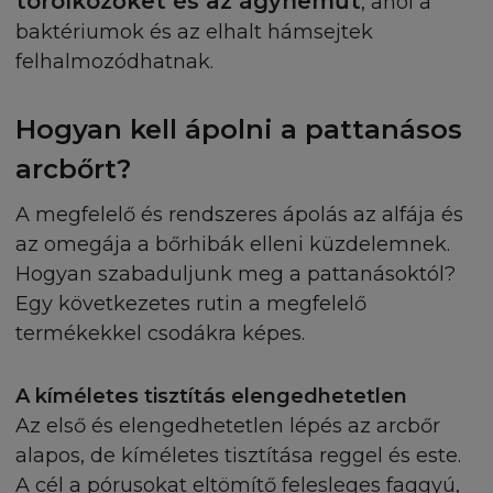
törölközőket és az ágyneműt
, ahol a
baktériumok és az elhalt hámsejtek
felhalmozódhatnak.
Hogyan kell ápolni a pattanásos
arcbőrt?
A megfelelő és rendszeres ápolás az alfája és
az omegája a bőrhibák elleni küzdelemnek.
Hogyan szabaduljunk meg a pattanásoktól?
Egy következetes rutin a megfelelő
termékekkel csodákra képes.
A kíméletes tisztítás elengedhetetlen
Az első és elengedhetetlen lépés az arcbőr
alapos, de kíméletes tisztítása reggel és este.
A cél a pórusokat eltömítő felesleges faggyú,