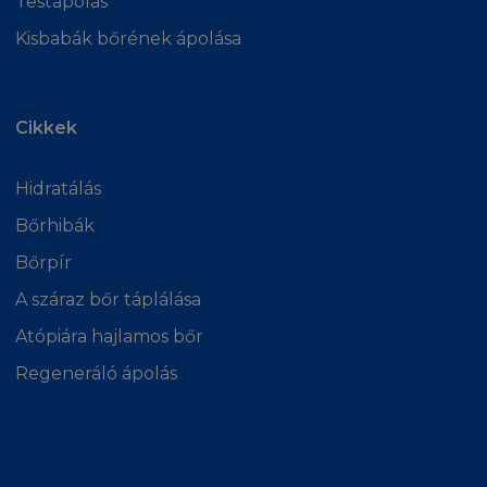
Testápolás
Kisbabák bőrének ápolása
Cikkek
Hidratálás
Bőrhibák
Bőrpír
A száraz bőr táplálása
Atópiára hajlamos bőr
Regeneráló ápolás