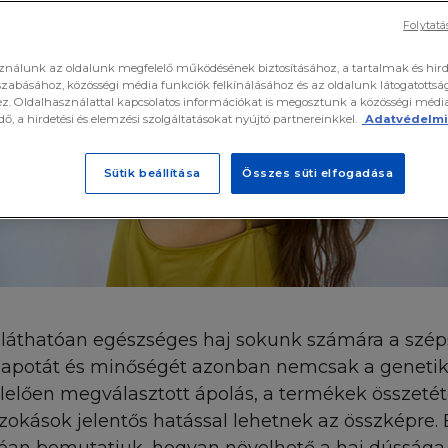
legyen feltöltése időpontjában. Ennek ellenére a L'Oréa
Folytatá
ó adatok pontosságát, precizitását és hiánytalanságát.
etű garanciát nem vállal a Honlapon található informác
sználunk az oldalunk megfelelő működésének biztosításához, a tartalmak és hir
y az anyagok teljességére vonatkozóan. A L'Oréal elhárí
zabásához, közösségi média funkciók felkínálásához és az oldalunk látogatotts
. Oldalhasználattal kapcsolatos információkat is megosztunk a közösségi média
ató adat pontatlanságából vagy rossz közléséből fakadó,
ő, a hirdetési és elemzési szolgáltatásokat nyújtó partnereinkkel.
Adatvédelmi 
által tett, az említett adatok módosítását eredményez
natkozó felelősséget.
Sütik beállítása
Összes süti elfogadása
Z KAPCSOLÓDÓ LINKEK
tt linkek a Felhasználót más partnerek honlapjaira veze
nem tekintette át azokat a honlapokat, amelyeket az övé
, sem az ott található információkat, és elhárít minden
ak a Felhasználó által történő használatából adódó fele
s láthatóan egészséges haj sokunk számára a szép
asználó által történő használata a felhasználó egyedüli
állapotát és minőségét azonban nemcsak a geneti
lőfordulhat, hogy a honlapon a L'Oréaltól függetlenül m
elően megválasztott ápolás, a termékek összetét
ény másként nem rendelkezik - a L'Oréal semmilyen term
okások jelentős hatással lehetnek az összképre.
előtt megjelenő weboldalai pontosságára, megbízhatósá
zóan. A L'Oréal nem vállal felelősséget olyan, harmadik f