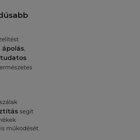
YIBEN:
 dúsabb
i) Ön csak saját
 nyomtatott
artani az összes
elítést
t korlátozásokon
t ápolás
,
t és azok
 tudatos
ásban vagy
t egy másik
 természetes
 Honlap és az
 azon felül a
nek vagy egy
jszálak
ztítás
segít
rmékek
ái feltételeiről,
is működését.
kapcsolatban