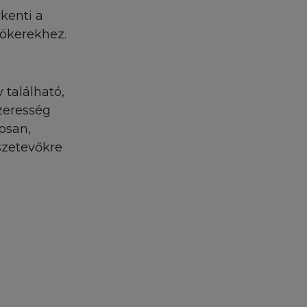
rkenti a
yökerekhez.
 ezért - ha a
ciát nem vállal az
található,
 A L'Oréal
zeresség
tsa, vagy átírja,
osan,
 nem nyújt
szetevőkre
mentes lesz.
ancia eltörlését,
al nem tudja
zt sem, hogy a
réal nem vállal
 A L'Oréal nem
tén nem vállal
éséért, melyeket a
t mint vásárló.