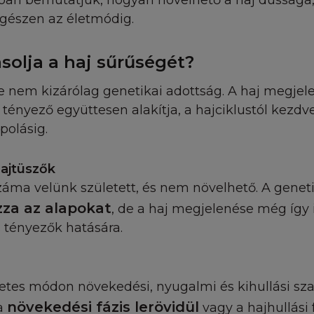
óan bemutatjuk, hogyan növelhető a haj dússága,
bított, vagy publikált anyagokért, melyekhez a L'Oréal 
egészen az életmódig.
y amelyekre hivatkoznak.
solja a haj sűrűségét?
ULAJDON
e nem kizárólag genetikai adottság. A haj megje
emi termék, melyet a szellemi tulajdonjog véd. A Honlap
 tényező együttesen alakítja, a hajciklustól kezdv
ak tartalmára, szövegére, software, videó, zene, hang, gr
olásig.
áció, műalkotás, védjegy, szolgáltatási jegy és más anyago
gy és/vagy más tulajdonjog véd. A Tartalom magába fogla
és általa irányított, vagy egy harmadik fél által birtokolt
hajtüszők
almakat. Minden különálló cikket, riportot, és bármilye
záma velünk született, és nem növelhető. A genet
lkotja, szerzői jog védheti. Ön beleegyezik, hogy a véd
za az alapokat
, de a haj megjelenése még így 
szabályt figyelembe véve használja a Honlapot. A honla
 tényezők hatására.
at, információkat a L'Oréal kifejezett előzetes írásbeli h
zemélyek a jelen honlap céljától eltérően semmilyen 
. A Honlapon megjelenő védjegyek és logok, valamint a
éb anyagok szerzői jogi védelem alatt állnak, az ezekh
etes módon növekedési, nyugalmi és kihullási s
ag a L'Oréalt illetik meg. A védjegyoltalom jogosultja a L
növekedési fázis lerövidül
 a
vagy a hajhullási 