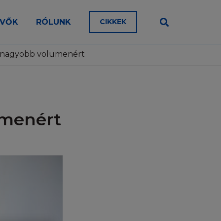
en a típusú a teste bőre?
EVŐK
RÓLUNK
CIKKEK
az, érdes
álja, olvassa el a
aroszág Kft.
on érzékeny, atópiára hajlamos
teti. A Honlap vagy
a nagyobb volumenért
et. Kérjük,
az, érzékeny
dőről-időre a
hatja. Ennek
onlapot használná.
. Időközönként a
umenért
lra külön
ménnyel
ólag tájékoztatás
kban L’Oréal)
yen, minden