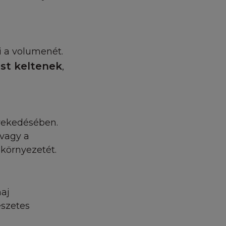
yezetlen
bármilyen szerzői
egi. A L'Oréal
olást (linket)
i a volumenét.
 jogszabályokban
st keltenek
,
ormában, kizárólag
övekedésében.
sa. Ez a
 vagy a
elését, illetve
környezetét.
nlapra vagy annak
ül, amik egységben
los másolni,
ítani, feltölteni,
haj
ni a Honlap
észetes