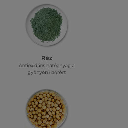
 ezért - ha a
ciát nem vállal az
 A L'Oréal
tsa, vagy átírja,
 nem nyújt
Réz
mentes lesz.
Antioxidáns hatóanyag a
ancia eltörlését,
gyönyörű bőrért
al nem tudja
zt sem, hogy a
réal nem vállal
 A L'Oréal nem
tén nem vállal
éséért, melyeket a
t mint vásárló.