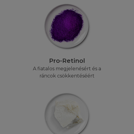
ni, küldjön e-mailt a kérdéseivel a Webmesternek.
NCIA
 a honlapon a L'Oréaltól függetlenül módosítás történik,
em rendelkezik - a L'Oréal semmilyen természetű garan
ságára, megbízhatóságára, vagy tartalmára vonatkozóan.
, hogy a honlapon megjelenő tartalmakat bármikor módosí
égüket megszüntesse. A L'Oréal nem garantálja, illetve
Pro-Retinol
, hogy a honlaphoz való hozzáférés permanens vagy hiba
A fiatalos megjelenésért és a
elembe, hogy néhány törvényszék nem engedélyezi a gar
ráncok csökkentéséért
 az összes előbbi feltétel Önre nem vonatkozik. A L'Oré
a Honlap kompatibilis az Ön komputerével, mint ahogy a
zerver hiba, vírus és "Trojan Horses vírus" mentes. A L'O
bákért vagy károkért, amelyeket ezek a vírusok okoznak.
 harmadik fél által feltöltött tartalmakért. A L'Oréal szin
nternet szolgáltatás, vagy a komputeres eszközök működ
ére használ. A Feltételek nem befolyásolják az Ön jogai