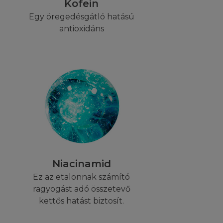
Kofein
YIBEN:
Egy öregedésgátló hatású
antioxidáns
i) Ön csak saját
 nyomtatott
artani az összes
t korlátozásokon
t és azok
ásban vagy
t egy másik
 Honlap és az
 azon felül a
nek vagy egy
Niacinamid
Ez az etalonnak számító
ragyogást adó összetevő
ái feltételeiről,
kettős hatást biztosít.
kapcsolatban