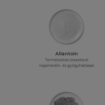
létrehozott, továb
kapcsolódnak, vag
SZELLEMI T
A Honlap egy szell
nem limitálva) ann
név, logó, illusztr
szerzői jog, védje
Allantoin
tulajdonában lévő, 
Természetes összetevő
engedélyezett tart
regeneráló- és gyógyhatással
amely a Honlapot a
bármilyen más jog
védjegyeket, lógók
nélkül harmadik s
nem használhatják
információk és egy
gyakorlása kizáról