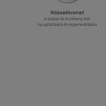
LIMITÁLT FE
Rózsakivonat
Ön tisztában van a
A száraz és érzékeny bőr
használja. Ha Ön 
nyugtatására és regenerálására
a Honlap használat
amely a L'Oréal h
harmadik személy 
károkért, bevétel 
sérelem (gondatla
lehetőségéről. A j
következményben v
hogy nem vonatko
HELYI JOGSZ
A Honlap nem irán
Honlap működtetésé
szempontból, azok 
annak tartalma a h