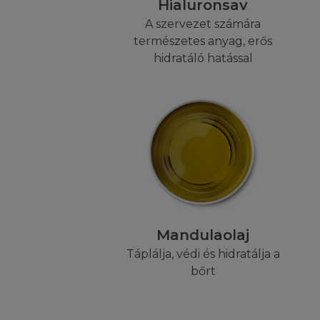
Hialuronsav
A LETÖLTÉS 
A szervezet számára
természetes anyag, erős
(i) Ön nem több mi
hidratáló hatással
használatra, és ne
anyagot, és (iii) 
védjegy jogi törvé
kívül Ön nem adhat
tartalmát semmily
computeres hálóza
honlap részeként,
információk amike
Honlap sem tárolh
harmadik félnek.
Mandulaolaj
Táplálja, védi és hidratálja a
ENGEDÉLYEZ
bőrt
Amennyiben szeretn
vagy az Ön honlap