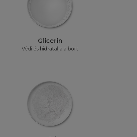
yezetlen
bármilyen szerzői
egi. A L'Oréal
olást (linket)
 jogszabályokban
Glicerin
Védi és hidratálja a bőrt
ormában, kizárólag
sa. Ez a
elését, illetve
nlapra vagy annak
ül, amik egységben
los másolni,
ítani, feltölteni,
ni a Honlap