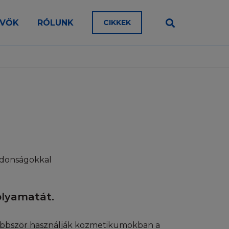
en a típusú a teste bőre?
EVŐK
RÓLUNK
CIKKEK
az, érdes
álja, olvassa el a
aroszág Kft.
on érzékeny, atópiára hajlamos
teti. A Honlap vagy
et. Kérjük,
az, érzékeny
dőről-időre a
hatja. Ennek
onlapot használná.
. Időközönként a
lra külön
ménnyel
jdonságokkal
olyamatát.
ólag tájékoztatás
kban L’Oréal)
yen, minden
e többször használják kozmetikumokban a