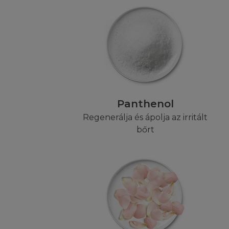
szeretne érdeklőd
NINCS GARA
Előfordulhat, hogy
törvény másként n
weboldalai pontos
fenntartja a jogot
továbbá elérhetős
Panthenol
biztosítékot arra
Regenerálja és ápolja az irritált
Kérjük vegye figy
bőrt
ezért néhány vagy
biztosítani, hogy 
Honlap és/vagy a s
felelősséget a hi
vállal felelősséget
felelősséget az I
Honlap megtekintés