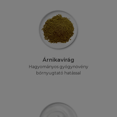
bított, vagy publikált anyagokért, melyekhez a L'Oréal 
y amelyekre hivatkoznak.
ULAJDON
emi termék, melyet a szellemi tulajdonjog véd. A Honlap
ak tartalmára, szövegére, software, videó, zene, hang, gr
áció, műalkotás, védjegy, szolgáltatási jegy és más anyago
gy és/vagy más tulajdonjog véd. A Tartalom magába fogla
Árnikavirág
és általa irányított, vagy egy harmadik fél által birtokolt
Hagyományos gyógynövény
almakat. Minden különálló cikket, riportot, és bármilye
bőrnyugtató hatással
lkotja, szerzői jog védheti. Ön beleegyezik, hogy a véd
szabályt figyelembe véve használja a Honlapot. A honla
at, információkat a L'Oréal kifejezett előzetes írásbeli h
zemélyek a jelen honlap céljától eltérően semmilyen 
. A Honlapon megjelenő védjegyek és logok, valamint a
éb anyagok szerzői jogi védelem alatt állnak, az ezekh
ag a L'Oréalt illetik meg. A védjegyoltalom jogosultja a L