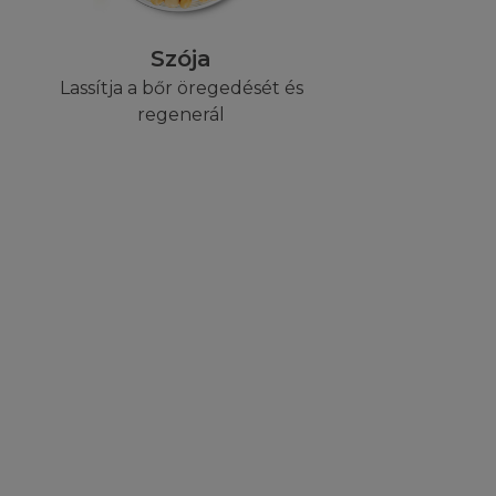
Szója
aját felelősségére
Lassítja a bőr öregedését és
egyedüli megoldás
regenerál
ál esetén kívül,
 Ön, sem egy
ény, esetleges
, garanciában,
dott annak
sség limitálását a
ás Önre lehet,
lás miatt a
tva van jogi
ogy a Honlap, vagy
körben. Azok a