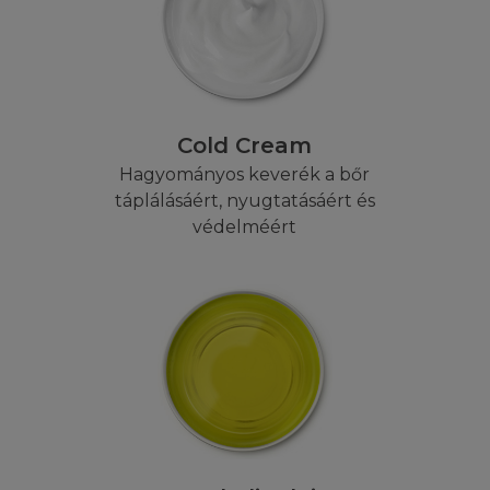
hogy írásban értesíti a L'Oréal-t, ha bármilyen engedél
hozzáférést észlel a Honlapon vagy annak tartalmában, 
más szerződésben foglalt, a felek törvényes jogait megsz
hozzájárulása nélkül tilos ezen honlaphoz bármilyen kapcs
llenes felhasználás a szerzői, a polgári illetve a büntető
kezményeket vonhat maga után.
Cold Cream
Hagyományos keverék a bőr
OGOK
táplálásáért, nyugtatásáért és
védelméért
ul ahhoz, hogy a felhasználó az információkat eredeti f
jára számítógépre letöltse, ott rögzítse, illetve kinyomtas
dély kizárólag a weboldalak egy eredeti példányának kez
t teszi lehetővé. Nem tarthat fent semmilyen jogot a Ho
apról való letöltésre a limitált felhasználói jogokon kív
lói Feltételekkel. Az e szekcióban felsoroltakon kívül ti
, szétszedni, szétküldeni, kiadni, kiállítani, előadni, módos
álni a tartalmakat, vagy bármilyen más módon kihasznál