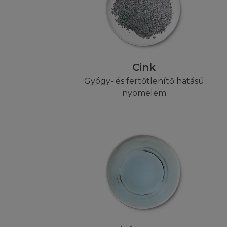
beleegyezik abba, 
használatot vagy 
jog, védjegy vagy 
előzetes írásbeli 
létrehozni. A joge
foglalt jogkövet
Cink
Gyógy- és fertőtlenítő hatású
LETÖLTÉSI J
nyomelem
A L'Oréal hozzájár
saját használat cél
felhasználási enge
annak archiválásá
tartalmára, a Honl
vannak a Felhaszná
reprodukálni, átírni
kreálni vagy deriv
bármely részét.