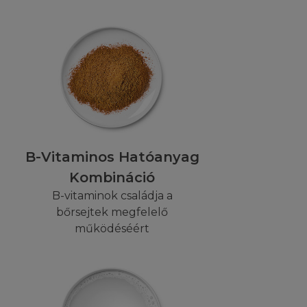
weboldalai
, beleértve (de
afika, fénykép,
kat ('Tartalom"")
lja mind a L'Oréal
B-Vitaminos Hatóanyag
, a L'Oréal-nak
Kombináció
n más tartalmat,
B-vitaminok családja a
jegy jogok vagy
bőrsejtek megfelelő
pon elérhető
működéséért
ozzájárulása
módon és jogcímen
z elérhető
ez fűződő jogok
'Oréal. Ön