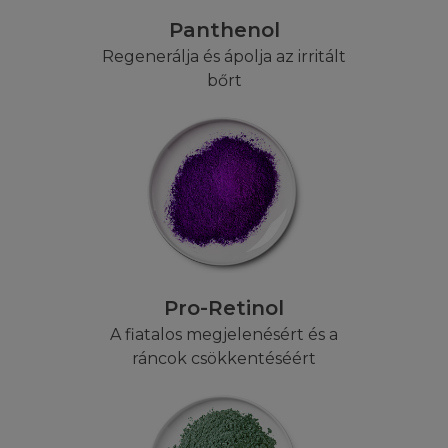
LIMITÁLT FELELŐSSÉG
Panthenol
Ön tisztában van azzal, hogy a Honlapot,
Regenerálja és ápolja az irritált
beleértve annak tartalmát, Ön a saját
bőrt
felelősségére használja. Ha Ön nem elégedett
a Honlappal, vagy annak tartalmával, az
egyedüli megoldás a Honlap használatának
befejezése. Csaláson, testi bántalmazáson,
vagy halál esetén kívül, amely a L'Oréal
hibájából adódik, a L'Oréal nem vonható
felelősségre sem Ön, sem egy harmadik
személy által, semmilyen direkt, különleges,
indirekt következmény, esetleges károkért,
Pro-Retinol
bevétel kiesésért, vagy bármilyen más kárért,
akár szerződésben, garanciában, sérelem
A fiatalos megjelenésért és a
(gondatlanság) esetén, még abban az
ráncok csökkentéséért
esetben sem, ha L'Oréal tudott annak
lehetőségéről. A jogi törvények néhány
esetben nem engedélyezik a felelősség