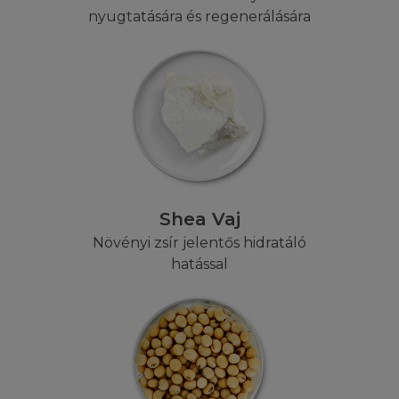
nyugtatására és regenerálására
KÁRTALANÍTÁS
Ön beleegyezik abba, hogy kártalanítja,
megvédi és ártatlannak tekinti a L'Oréalt,
alkalmazottait, képviselőit és partnerit
mindennemű igénnyel, tettel, követeléssel,
bármilyen másfajta eljárással szemben,
amelyet a L'Oréallal, annak alkalmazottaival,
képviselőivel és partnereivel szemben egy
Shea Vaj
harmadik fél támaszt, feltéve, hogy a szóban
Növényi zsír jelentős hidratáló
forgó igény, tett, követelés, vagy bármilyen
hatással
másfajta eljárás a L'Oréállal, annak
alkalmazottaival, képviselőivel és partnereivel
szembeni eljárás az alábbiakon alapul vagy
azzal kapcsolatos: i. A Honlap Ön általi
használata
ii. Felhasználói jogok Ön általi szabálysértése