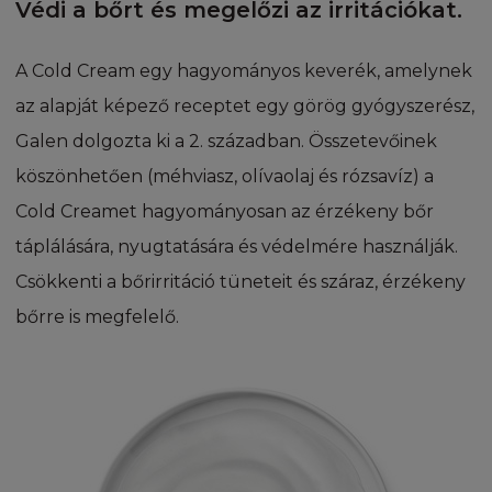
Védi a bőrt és megelőzi az irritációkat.
L'Oréal nyereményjátékokat vagy
Pattanásos
promóciókat futtathat a Honlapon. E célra
külön jognyilatkozat és felhasználási
A Cold Cream egy hagyományos keverék, amelynek
Egyenetlen, fakó
feltételek kerülnek fel a honlapra, az
az alapját képező receptet egy görög gyógyszerész,
eseménnyel kapcsolatos oldalra.
Galen dolgozta ki a 2. században. Összetevőinek
Milyen a típusú a teste bőre?
köszönhetően (méhviasz, olívaolaj és rózsavíz) a
NINCS BIZTOSÍTÉK
Száraz, érdes
Cold Creamet hagyományosan az érzékeny bőr
A honlapon megjelenített információkat,
Nagyon érzékeny, atópiára hajlamos
táplálására, nyugtatására és védelmére használják.
dokumentumokat a L'Oréal kizárólag
tájékoztatás céljából teszi közzé. A L'Oréal és a
Csökkenti a bőrirritáció tüneteit és száraz, érzékeny
Száraz, érzékeny
L’Oréal-csoport minden tagja (továbbiakban
bőrre is megfelelő.
L’Oréal) ésszerű erőfeszítéseket tesz azért,
ÖSSZETEVŐK
hogy a Honlap tartalma naprakész legyen,
minden információ pontos legyen feltöltése
RÓLUNK
időpontjában. Ennek ellenére a L'Oréal nem
garantálja a Honlapon található adatok
CIKKEK
pontosságát, precizitását és hiánytalanságát.
Következésképpen semmilyen természetű