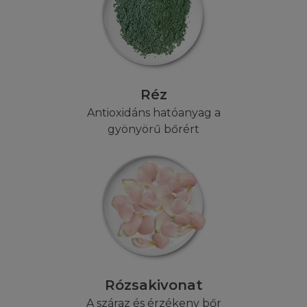
limitálását a következményben vagy
esetleges károkban, ezért ez a limitálás vagy
kizárás Önre lehet, hogy nem vonatkozik.
HELYI JOGSZABÁLYOK
Réz
A Honlap nem irányul olyan személyekre,
Antioxidáns hatóanyag a
akiknek bármilyen jogi megfontolás miatt a
gyönyörű bőrért
Honlap működtetésének használata tiltott.
Akiknek a Honlap látogatása tiltva van jogi
szempontból, azok nem látogathatják a
Honlapot. A L'Oréal nem állítja, hogy a Honlap,
vagy annak tartalma a helyi jogi törvények
által elfogadott lenne minden hatáskörben.
Azok a látogatók, akik figyelmen kívül
hagyják a helyi törvényeket, saját
felelősségükre használhatják a Honlapot, és
Rózsakivonat
ők vonhatóak felelősségre. Kérdés esetén
kérjen jogi tanácsadást.
A száraz és érzékeny bőr