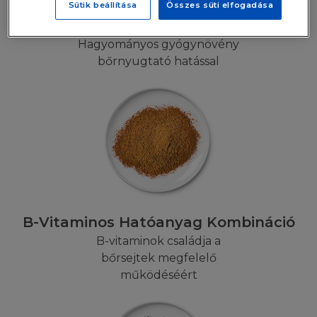
Sütik beállítása
Összes süti elfogadása
Árnikavirág
A Honlap egy szellemi termék, melyet a
szellemi tulajdonjog véd. A Honlap, beleértve
Hagyományos gyógynövény
(de nem limitálva) annak tartalmára,
bőrnyugtató hatással
szövegére, software, videó, zene, hang, grafika,
fénykép, név, logó, illusztráció, műalkotás,
védjegy, szolgáltatási jegy és más anyagokat
('Tartalom"") szerzői jog, védjegy és/vagy más
tulajdonjog véd. A Tartalom magába foglalja
mind a L'Oréal tulajdonában lévő, és általa
irányított, vagy egy harmadik fél által
birtokolt, a L'Oréal-nak engedélyezett
tartalmakat. Minden különálló cikket, riportot,
B-Vitaminos Hatóanyag Kombináció
és bármilyen más tartalmat, amely a Honlapot
B-vitaminok családja a
alkotja, szerzői jog védheti. Ön beleegyezik,
bőrsejtek megfelelő
hogy a védjegy jogok vagy bármilyen más
működéséért
jogszabályt figyelembe véve használja a
Honlapot. A honlapon elérhető védjegyeket,
lógókat, információkat a L'Oréal kifejezett