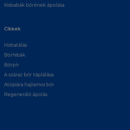
Kisbabák bőrének ápolása
A L'Oréal valamely ezen feltételekből
származó kötelezettség megszegése kapcsán
gyakor olt jogfeladása nem jelent jogfeladást
Cikkek
bármely más kötelezettség megszegése
kapcsán is, továbbá a L'Oréal jogorvoslat
gyakorlásának részleges vagy teljes
Hidratálás
elmulasztása nem jelenti az adott vagy más
Bőrhibák
jogorvoslat gyakorlására vonatkozó jogáról
Bőrpír
való lemondást.
A száraz bőr táplálása
HATÁSKÖR ÉS KORMÁNYZÓ JOG
Atópiára hajlamos bőr
A Feltételek a Magyar jog hatáskörébe
Regeneráló ápolás
tartoznak, amelyben a felek alárendelik
magukat magyar jogi törvényeknek.