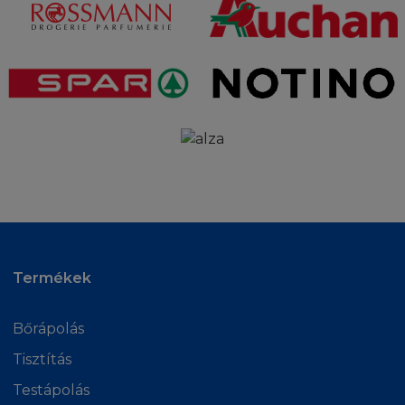
ekkortól lép érvénybe. Azonban az Ön
feladata lesz jelezni nekünk, ha bármilyen
változást észlel az e-mail címében. Az Ön által
végzett megszüntetéshez küldjön egy e-
mailt a webmester címre. A megszüntetési
folyamatban Ön megsemmisít minden olyan
tartalmat és anyagot, amit a Honlapról kapott.
VÁLTOZÁSOK A HONLAPON
Ön elfogadja, hogy a L'Oréal fenntartja a
jogot, hogy a honlapon megjelenő
tartalmakat bármikor módosítsa, vagy átírja,
Termékek
továbbá elérhetőségeit megszüntesse. A
L'Oréal nem garantálja, illetve nem nyújt
biztosítékot arra, hogy a honlaphoz való
Bőrápolás
hozzáférés permanens vagy hibamentes lesz.
Tisztítás
Testápolás
JOGFELADÁS