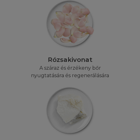
iii. Egy állítás miszerint Ön a Honlap
használatával
a. megszegi egy harmadik személy bármilyen
szellemi tulajdonjogát, vagy bármilyen
adatvédelmi jogot, vagy nyilvánosság vagy
b. rágalmazás, sértés, vagy bármilyen módon
károk vagy testi bántalmak okozása egy
harmadik személynek
Rózsakivonat
iv. Ön által engedélyezetlen a Honlapra
történő bármilyen hozzáadás, törlés,
A száraz és érzékeny bőr
változtatás, vagy:
nyugtatására és regenerálására
v. bármilyen jogi törvénysértés az anyagok
reprezentálásában.
A Feltételek e részében a Honlap használati
jogosultságában kitér az Ön által használt
számítógép használatára a Honlap
megtekintéséhez egy harmadik személy által.
Ön beleegyezik abba, hogy megfizeti a