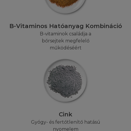
szerzői, a polgári illetve a büntető
jogszabályokban foglalt
jogkövetkezményeket vonhat maga után.
B-Vitaminos Hatóanyag Kombináció
LETÖLTÉSI JOGOK
B-vitaminok családja a
bőrsejtek megfelelő
A L'Oréal hozzájárul ahhoz, hogy a
működéséért
felhasználó az információkat eredeti
formában, kizárólag saját használat céljára
számítógépre letöltse, ott rögzítse, illetve
kinyomtassa. Ez a felhasználási engedély
kizárólag a weboldalak egy eredeti
példányának kezelését, illetve annak
archiválását teszi lehetővé. Nem tarthat fent
semmilyen jogot a Honlapra vagy annak
tartalmára, a Honlapról való letöltésre a
Cink
limitált felhasználói jogokon kívül, amik
egységben vannak a Felhasználói
Gyógy- és fertőtlenítő hatású
Feltételekkel. Az e szekcióban felsoroltakon
nyomelem