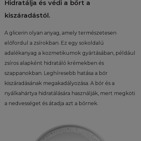
Hidratálja és védi a bőrt a
L'Oréal nyereményjátékokat vagy
Pattanásos
promóciókat futtathat a Honlapon. E célra
kiszáradástól.
külön jognyilatkozat és felhasználási
Egyenetlen, fakó
feltételek kerülnek fel a honlapra, az
A glicerin olyan anyag, amely természetesen
eseménnyel kapcsolatos oldalra.
Milyen a típusú a teste bőre?
előfordul a zsírokban. Ez egy sokoldalú
NINCS BIZTOSÍTÉK
adalékanyag a kozmetikumok gyártásában, például
Száraz, érdes
zsíros alapként hidratáló krémekben és
A honlapon megjelenített információkat,
Nagyon érzékeny, atópiára hajlamos
dokumentumokat a L'Oréal kizárólag
szappanokban. Leghíresebb hatása a bőr
tájékoztatás céljából teszi közzé. A L'Oréal és a
Száraz, érzékeny
kiszáradásának megakadályozása. A bőr és a
L’Oréal-csoport minden tagja (továbbiakban
nyálkahártya hidratálására használják, mert megköti
L’Oréal) ésszerű erőfeszítéseket tesz azért,
ÖSSZETEVŐK
hogy a Honlap tartalma naprakész legyen,
a nedvességet és átadja azt a bőrnek.
minden információ pontos legyen feltöltése
RÓLUNK
időpontjában. Ennek ellenére a L'Oréal nem
garantálja a Honlapon található adatok
CIKKEK
pontosságát, precizitását és hiánytalanságát.
Következésképpen semmilyen természetű