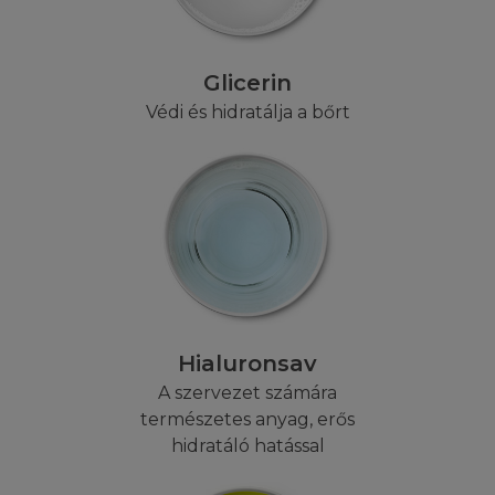
anyagokat és azok tartalmát semmilyen
médiumon keresztül (beleértve televízión,
rádiós adásban vagy computeres hálózaton).
Glicerin
Nem tehet közzé a Honlapról semmilyen
Védi és hidratálja a bőrt
tartalmat egy másik honlap részeként, sem
mint hiperhivatkozás, sem bármilyen más
módon. A Honlap és az információk amiket a
honlap tartalmaz nem használhatók fel
adatbázishoz, azon felül a Honlap sem
tárolható semmilyen adatbázisban, mint
kapcsolati forrás Önnek vagy egy harmadik
félnek.
Hialuronsav
ENGEDÉLYEZÉS
A szervezet számára
természetes anyag, erős
Amennyiben szeretne információt szerezni a
hidratáló hatással
L'Oréal tartalmainak felhasználái feltételeiről,
vagy az Ön honlapját a Honlaphoz szeretné