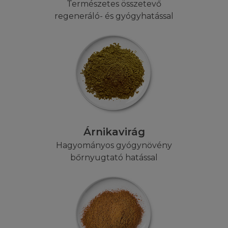
Természetes összetevő
előzetes írásbeli hozzájárulása nélkül
regeneráló- és gyógyhatással
harmadik személyek a jelen honlap céljától
eltérően semmilyen módon és jogcímen nem
használhatják. A Honlapon megjelenő
védjegyek és logok, valamint az elérhető
információk és egyéb anyagok szerzői jogi
védelem alatt állnak, az ezekhez fűződő
jogok gyakorlása kizárólag a L'Oréalt illetik
meg. A védjegyoltalom jogosultja a L'Oréal.
Ön beleegyezik abba, hogy írásban értesíti a
Árnikavirág
L'Oréal-t, ha bármilyen engedélyezetlen
használatot vagy hozzáférést észlel a
Hagyományos gyógynövény
Honlapon vagy annak tartalmában, bármilyen
bőrnyugtató hatással
szerzői jog, védjegy vagy más szerződésben
foglalt, a felek törvényes jogait megszegi. A
L'Oréal előzetes írásbeli hozzájárulása nélkül
tilos ezen honlaphoz bármilyen kapcsolást
(linket) létrehozni. A jogellenes felhasználás a