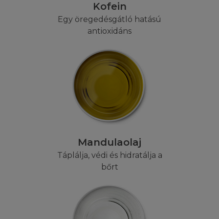
Kofein
vegye figyelembe, hogy néhány törvényszék
nem engedélyezi a garancia eltörlését, ezért
Egy öregedésgátló hatású
néhány vagy az összes előbbi feltétel Önre
antioxidáns
nem vonatkozik. A L'Oréal nem tudja
biztosítani, hogy a Honlap kompatibilis az Ön
komputerével, mint ahogy azt sem, hogy a
Honlap és/vagy a szerver hiba, vírus és "Trojan
Horses vírus" mentes. A L'Oréal nem vállal
felelősséget a hibákért vagy károkért,
amelyeket ezek a vírusok okoznak. A L'Oréal
nem vállal felelősséget harmadik fél által
feltöltött tartalmakért. A L'Oréal szintén nem
Mandulaolaj
vállal felelősséget az Internet szolgáltatás,
Táplálja, védi és hidratálja a
vagy a komputeres eszközök működéséért,
bőrt
melyeket a Honlap megtekintésére használ. A
Feltételek nem befolyásolják az Ön jogait
mint vásárló.