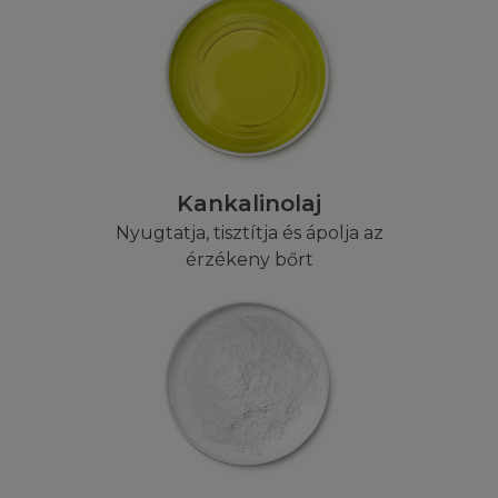
linkelni, az engedélyezéssel kapcsolatban
szeretne érdeklődni, küldjön e-mailt a
kérdéseivel a Webmesternek.
NINCS GARANCIA
Előfordulhat, hogy a honlapon a L'Oréaltól
függetlenül módosítás történik, ezért - ha a
Kankalinolaj
törvény másként nem rendelkezik - a L'Oréal
Nyugtatja, tisztítja és ápolja az
semmilyen természetű garanciát nem vállal
érzékeny bőrt
az weboldalai pontosságára,
megbízhatóságára, vagy tartalmára
vonatkozóan. A L'Oréal fenntartja a jogot,
hogy a honlapon megjelenő tartalmakat
bármikor módosítsa, vagy átírja, továbbá
elérhetőségüket megszüntesse. A L'Oréal
nem garantálja, illetve nem nyújt biztosítékot
arra, hogy a honlaphoz való hozzáférés
permanens vagy hibamentes lesz. Kérjük