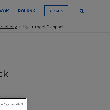
en a típusú a teste bőre?
EVŐK
RÓLUNK
CIKKEK
az, érdes
álja, olvassa el a
aroszág Kft.
on érzékeny, atópiára hajlamos
teti. A Honlap vagy
érzékeny
>
Hyalurogel Duopack
et. Kérjük,
az, érzékeny
dőről-időre a
hatja. Ennek
onlapot használná.
. Időközönként a
lra külön
ménnyel
ck
ólag tájékoztatás
kban L’Oréal)
s elfogadás nélkül
yen, minden