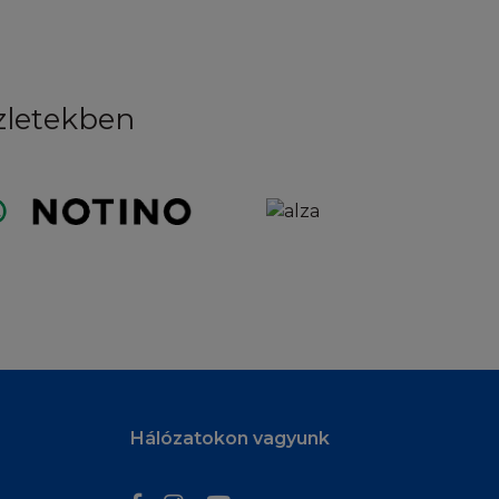
égükre
jen jogi
üzletekben
Oréalt,
teléssel, bármilyen
épviselőivel és
ó igény, tett,
val, képviselőivel
s: i. A Honlap Ön
 bármilyen
Hálózatokon vagyunk
okozása egy