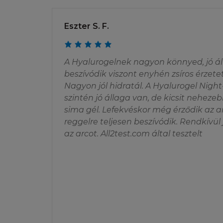
beleegyezik abba, 
használatot vagy 
Eszter S. F.
jog, védjegy vagy 
előzetes írásbeli 
létrehozni. A joge
A Hyalurogelnek nagyon könnyed, jó ál
foglalt jogkövet
beszívódik viszont enyhén zsíros érzet
Nagyon jól hidratál. A Hyalurogel Nig
LETÖLTÉSI J
szintén jó állaga van, de kicsit neheze
sima gél. Lefekvéskor még érződik az a
A L'Oréal hozzájár
reggelre teljesen beszívódik. Rendkívül j
saját használat cél
az arcot. All2test.com által tesztelt
felhasználási enge
annak archiválásá
tartalmára, a Honl
vannak a Felhaszná
reprodukálni, átírni
kreálni vagy deriv
bármely részét.