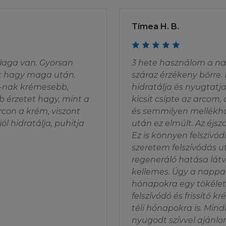
hogy írásban értesíti a L'Oréal-t, ha bármilyen engedél
hozzáférést észlel a Honlapon vagy annak tartalmában, 
Tímea H. B.
más szerződésben foglalt, a felek törvényes jogait megsz
hozzájárulása nélkül tilos ezen honlaphoz bármilyen kapcs
llenes felhasználás a szerzői, a polgári illetve a büntető
laga van. Gyorsan
3 hete használom a nap
kezményeket vonhat maga után.
et hagy maga után.
száraz érzékeny bőrre. 
ht-nak krémesebb,
hidratálja és nyugtatja
OGOK
bb érzetet hagy, mint a
kicsit csípte az arcom,
rcon a krém, viszont
és semmilyen mellékha
ul ahhoz, hogy a felhasználó az információkat eredeti f
ól hidratálja, puhítja
után ez elmúlt. Az éjs
jára számítógépre letöltse, ott rögzítse, illetve kinyomtas
Ez is könnyen felszívód
dély kizárólag a weboldalak egy eredeti példányának kez
szeretem felszívódás u
t teszi lehetővé. Nem tarthat fent semmilyen jogot a Ho
regeneráló hatása látv
apról való letöltésre a limitált felhasználói jogokon kív
kellemes. Úgy a nappal
lói Feltételekkel. Az e szekcióban felsoroltakon kívül ti
hónapokra egy tökélete
, szétszedni, szétküldeni, kiadni, kiállítani, előadni, módos
felszívódó és frissítő 
álni a tartalmakat, vagy bármilyen más módon kihasznál
téli hónapokra is. Mi
nyugodt szívvel ajánlo