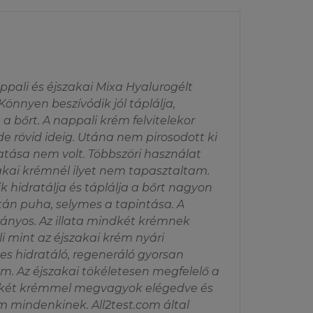
yezetlen
bármilyen szerzői
egi. A L'Oréal
olást (linket)
 jogszabályokban
pali és éjszakai Mixa Hyalurogélt
Könnyen beszívódik jól táplálja,
 a bőrt. A nappali krém felvitelekor
 de rövid ideig. Utána nem pirosodott ki
tása nem volt. Többszöri használat
ormában, kizárólag
zakai krémnél ilyet nem tapasztaltam.
sa. Ez a
ik hidratálja és táplálja a bőrt nagyon
elését, illetve
tán puha, selymes a tapintása. A
nlapra vagy annak
ányos. Az illata mindkét krémnek
ül, amik egységben
i mint az éjszakai krém nyári
los másolni,
s hidratáló, regeneráló gyorsan
ítani, feltölteni,
krém. Az éjszakai tökéletesen megfelelő a
ni a Honlap
ndkét krémmel megvagyok elégedve és
m mindenkinek. All2test.com által