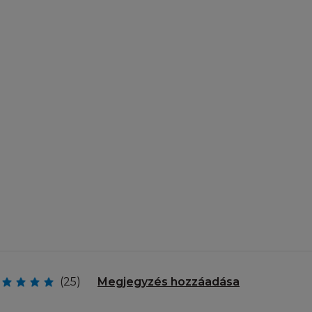
weboldalai
, beleértve (de
afika, fénykép,
kat ('Tartalom"")
lja mind a L'Oréal
, a L'Oréal-nak
n más tartalmat,
jegy jogok vagy
pon elérhető
ozzájárulása
módon és jogcímen
z elérhető
(25)
Megjegyzés hozzáadása
ez fűződő jogok
'Oréal. Ön