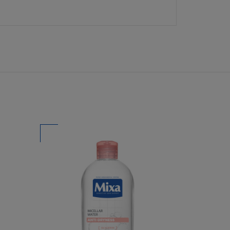
YIBEN:
i) Ön csak saját
 nyomtatott
artani az összes
t korlátozásokon
t és azok
ásban vagy
t egy másik
 Honlap és az
 azon felül a
nek vagy egy
ái feltételeiről,
kapcsolatban