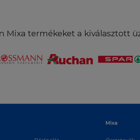
gyelmen kívül hagyják a helyi törvényeket, saját felelőss
nlapot, és ők vonhatóak felelősségre. Kérdés esetén kér
n Mixa termékeket a kiválasztott 
ÁS
a, hogy kártalanítja, megvédi és ártatlannak tekinti a L'
pviselőit és partnerit mindennemű igénnyel, tettel, köve
l szemben, amelyet a L'Oréallal, annak alkalmazottaival, k
en egy harmadik fél támaszt, feltéve, hogy a szóban forg
milyen másfajta eljárás a L'Oréállal, annak alkalmazottai
embeni eljárás az alábbiakon alapul vagy azzal kapcsolato
gok Ön általi szabálysértése
szerint Ön a Honlap használatával
armadik személy bármilyen szellemi tulajdonjogát, vagy
Mixa
, vagy nyilvánosság vagy
rtés, vagy bármilyen módon károk vagy testi bántalmak 