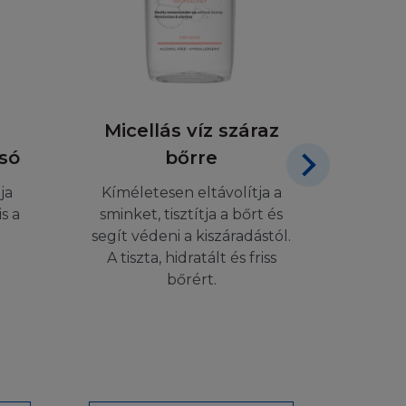
 ezért - ha a
ciát nem vállal az
Micellás víz száraz
M
 A L'Oréal
tsa, vagy átírja,
só
bőrre
Nut
 nem nyújt
ja
Kíméletesen eltávolítja a
mentes lesz.
lig
s a
sminket, tisztítja a bőrt és
ancia eltörlését,
segít védeni a kiszáradástól.
al nem tudja
Erőtel
A tiszta, hidratált és friss
zt sem, hogy a
és 
bőrért.
réal nem vállal
 A L'Oréal nem
tén nem vállal
éséért, melyeket a
t mint vásárló.