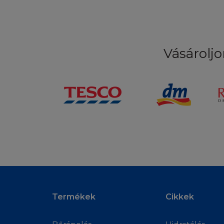
látogatók, akik fi
használhatják a Ho
tanácsadást.
Vásároljo
KÁRTALANÍT
Ön beleegyezik abb
alkalmazottait, ké
másfajta eljárássa
partnereivel szemb
követelés, vagy bár
és partnereivel sz
általi használata
ii. Felhasználói jo
iii. Egy állítás mi
a. megszegi egy h
Termékek
Cikkek
adatvédelmi jogot
b. rágalmazás, sé