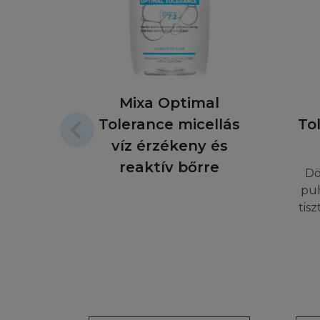
szeretne érdeklőd
NINCS GARA
Előfordulhat, hogy
törvény másként n
Mixa Optimal
weboldalai pontos
Tolerance micellás
fenntartja a jogot
To
továbbá elérhetős
víz érzékeny és
biztosítékot arra
reaktív bőrre
Dö
Kérjük vegye figy
puh
ezért néhány vagy
tis
biztosítani, hogy 
Honlap és/vagy a s
felelősséget a hi
vállal felelősséget
felelősséget az I
Honlap megtekintés