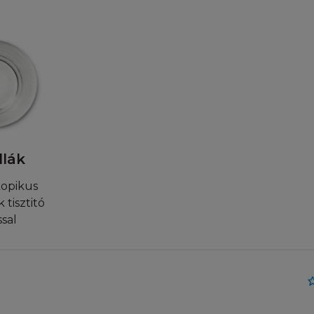
bított, vagy publikált anyagokért, melyekhez a L'Oréal 
y amelyekre hivatkoznak.
ULAJDON
emi termék, melyet a szellemi tulajdonjog véd. A Honlap
ak tartalmára, szövegére, software, videó, zene, hang, gr
áció, műalkotás, védjegy, szolgáltatási jegy és más anyago
gy és/vagy más tulajdonjog véd. A Tartalom magába fogla
llák
és általa irányított, vagy egy harmadik fél által birtokolt
almakat. Minden különálló cikket, riportot, és bármilye
kopikus
lkotja, szerzői jog védheti. Ön beleegyezik, hogy a véd
tisztitó
szabályt figyelembe véve használja a Honlapot. A honla
sal
at, információkat a L'Oréal kifejezett előzetes írásbeli h
zemélyek a jelen honlap céljától eltérően semmilyen 
. A Honlapon megjelenő védjegyek és logok, valamint a
éb anyagok szerzői jogi védelem alatt állnak, az ezekh
ag a L'Oréalt illetik meg. A védjegyoltalom jogosultja a L