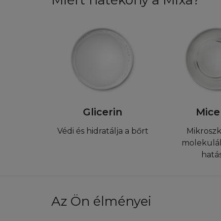
Miért hatékony a Mixa?
létrehozott, továb
kapcsolódnak, vag
SZELLEMI T
A Honlap egy szell
nem limitálva) ann
név, logó, illusztr
szerzői jog, védje
Glicerin
Mice
tulajdonában lévő, 
engedélyezett tart
Védi és hidratálja a bőrt
Mikrosz
amely a Honlapot a
molekulák 
bármilyen más jog
hatás
védjegyeket, lógók
nélkül harmadik s
nem használhatják
Az Ön élményei
információk és egy
gyakorlása kizáról