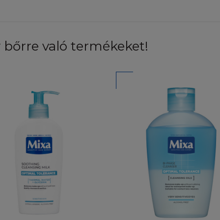
hogy írásban értesíti a L'Oréal-t, ha bármilyen engedél
hozzáférést észlel a Honlapon vagy annak tartalmában, 
más szerződésben foglalt, a felek törvényes jogait megsz
hozzájárulása nélkül tilos ezen honlaphoz bármilyen kapcs
 bőrre való termékeket!
llenes felhasználás a szerzői, a polgári illetve a büntető
kezményeket vonhat maga után.
OGOK
ul ahhoz, hogy a felhasználó az információkat eredeti f
jára számítógépre letöltse, ott rögzítse, illetve kinyomtas
dély kizárólag a weboldalak egy eredeti példányának kez
t teszi lehetővé. Nem tarthat fent semmilyen jogot a Ho
apról való letöltésre a limitált felhasználói jogokon kív
lói Feltételekkel. Az e szekcióban felsoroltakon kívül ti
, szétszedni, szétküldeni, kiadni, kiállítani, előadni, módos
álni a tartalmakat, vagy bármilyen más módon kihasznál