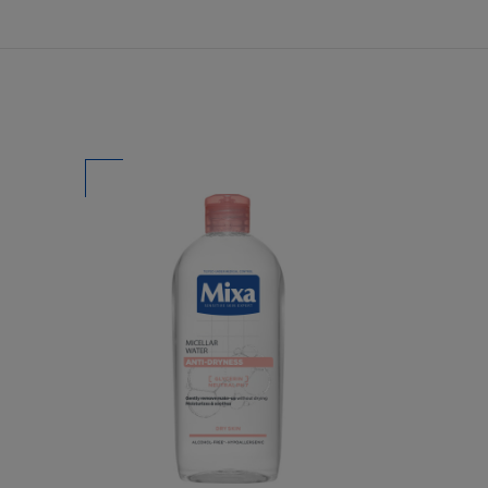
yezetlen
bármilyen szerzői
egi. A L'Oréal
olást (linket)
 jogszabályokban
ormában, kizárólag
sa. Ez a
elését, illetve
nlapra vagy annak
ül, amik egységben
los másolni,
ítani, feltölteni,
ni a Honlap