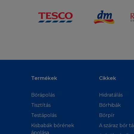
LIMITÁLT FE
Ön tisztában van a
használja. Ha Ön 
a Honlap használat
amely a L'Oréal h
harmadik személy 
károkért, bevétel 
sérelem (gondatla
lehetőségéről. A j
következményben v
Termékek
Cikkek
hogy nem vonatko
Bőrápolás
Hidratálás
HELYI JOGSZ
Tisztítás
Bőrhibák
A Honlap nem irán
Testápolás
Bőrpír
Honlap működtetésé
Kisbabák bőrének
A száraz bőr tá
szempontból, azok 
ápolása
annak tartalma a h