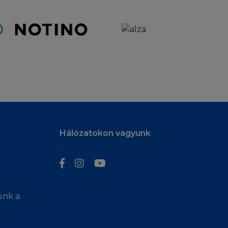
aját felelősségére
egyedüli megoldás
ál esetén kívül,
 Ön, sem egy
ény, esetleges
, garanciában,
dott annak
sség limitálását a
ás Önre lehet,
Hálózatokon vagyunk
lás miatt a
ünk a
tva van jogi
ogy a Honlap, vagy
körben. Azok a