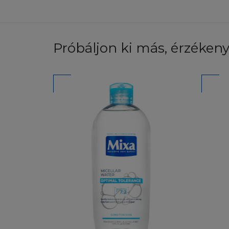
beleegyezik abba, 
használatot vagy 
jog, védjegy vagy 
előzetes írásbeli 
Próbáljon ki más, érzékeny
létrehozni. A joge
foglalt jogkövet
LETÖLTÉSI J
A L'Oréal hozzájár
saját használat cél
felhasználási enge
annak archiválásá
tartalmára, a Honl
vannak a Felhaszná
reprodukálni, átírni
kreálni vagy deriv
bármely részét.