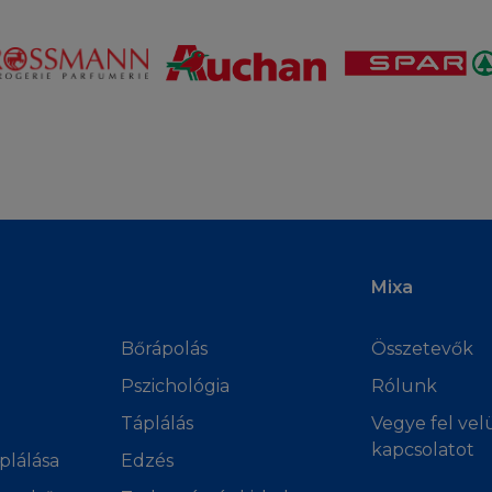
LELŐSSÉG
zzal, hogy a Honlapot, beleértve annak tartalmát, Ön a s
nem elégedett a Honlappal, vagy annak tartalmával, az 
ának befejezése. Csaláson, testi bántalmazáson, vagy hal
ibájából adódik, a L'Oréal nem vonható felelősségre sem
által, semmilyen direkt, különleges, indirekt következm
kiesésért, vagy bármilyen más kárért, akár szerződésben
nság) esetén, még abban az esetben sem, ha L'Oréal tu
ogi törvények néhány esetben nem engedélyezik a felelő
agy esetleges károkban, ezért ez a limitálás vagy kizár
Mixa
zik.
Bőrápolás
Összetevők
ABÁLYOK
Pszichológia
Rólunk
yul olyan személyekre, akiknek bármilyen jogi megfonto
Táplálás
Vegye fel vel
nek használata tiltott. Akiknek a Honlap látogatása til
kapcsolatot
plálása
Edzés
nem látogathatják a Honlapot. A L'Oréal nem állítja, h
elyi jogi törvények által elfogadott lenne minden hatás