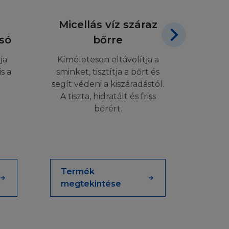
YIBEN:
Micellás víz száraz
M
i) Ön csak saját
só
bőrre
Nut
 nyomtatott
artani az összes
ja
Kíméletesen eltávolítja a
lig
t korlátozásokon
s a
sminket, tisztítja a bőrt és
t és azok
segít védeni a kiszáradástól.
Erőtel
ásban vagy
A tiszta, hidratált és friss
és 
t egy másik
bőrért.
 Honlap és az
 azon felül a
nek vagy egy
Termék
Ter
megtekintése
meg
ái feltételeiről,
kapcsolatban