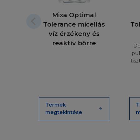
A LETÖLTÉS 
Mixa Optimal
(i) Ön nem több mi
Tolerance micellás
To
használatra, és ne
víz érzékeny és
anyagot, és (iii) 
reaktív bőrre
védjegy jogi törvé
Dö
kívül Ön nem adhat
puh
tartalmát semmily
tis
computeres hálóza
honlap részeként,
információk amike
Honlap sem tárolh
harmadik félnek.
Termék
T
ENGEDÉLYEZ
megtekintése
m
Amennyiben szeretn
vagy az Ön honlap