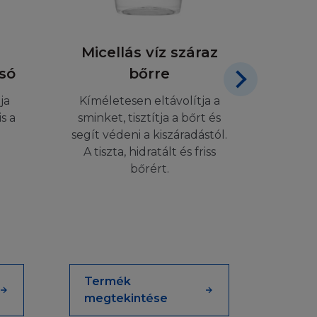
Micellás víz száraz
M
 ezért - ha a
só
bőrre
Nut
ciát nem vállal az
ja
Kíméletesen eltávolítja a
 A L'Oréal
lig
s a
sminket, tisztítja a bőrt és
tsa, vagy átírja,
segít védeni a kiszáradástól.
 nem nyújt
Erőtel
A tiszta, hidratált és friss
mentes lesz.
és 
bőrért.
ancia eltörlését,
al nem tudja
zt sem, hogy a
réal nem vállal
 A L'Oréal nem
tén nem vállal
éséért, melyeket a
Termék
Ter
t mint vásárló.
megtekintése
meg