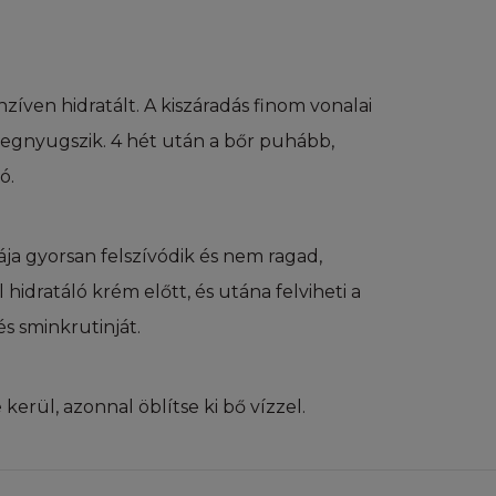
weboldalai
nzíven hidratált. A kiszáradás finom vonalai
egnyugszik. 4 hét után a bőr puhább,
, beleértve (de
ó.
afika, fénykép,
kat ('Tartalom"")
lja mind a L'Oréal
ája gyorsan felszívódik és nem ragad,
, a L'Oréal-nak
n más tartalmat,
 hidratáló krém előtt, és utána felviheti a
jegy jogok vagy
és sminkrutinját.
pon elérhető
ozzájárulása
módon és jogcímen
rül, azonnal öblítse ki bő vízzel.
z elérhető
ez fűződő jogok
'Oréal. Ön