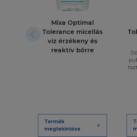
szeretne érdeklőd
NINCS GARA
Mixa Optimal
Előfordulhat, hogy
Tolerance micellás
To
törvény másként n
víz érzékeny és
weboldalai pontos
reaktív bőrre
fenntartja a jogot
Dö
továbbá elérhetős
puh
biztosítékot arra
tis
Kérjük vegye figy
ezért néhány vagy
biztosítani, hogy 
Honlap és/vagy a s
felelősséget a hi
vállal felelősséget
felelősséget az I
Termék
T
Honlap megtekintés
megtekintése
m