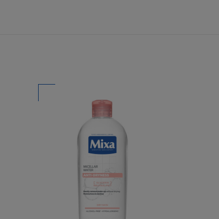
YIBEN:
i) Ön csak saját
 nyomtatott
artani az összes
t korlátozásokon
t és azok
ásban vagy
t egy másik
 Honlap és az
 azon felül a
nek vagy egy
ái feltételeiről,
kapcsolatban