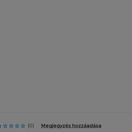
yezetlen
bármilyen szerzői
egi. A L'Oréal
olást (linket)
 jogszabályokban
ormában, kizárólag
sa. Ez a
elését, illetve
nlapra vagy annak
ül, amik egységben
los másolni,
ítani, feltölteni,
ni a Honlap
(0)
Megjegyzés hozzáadása