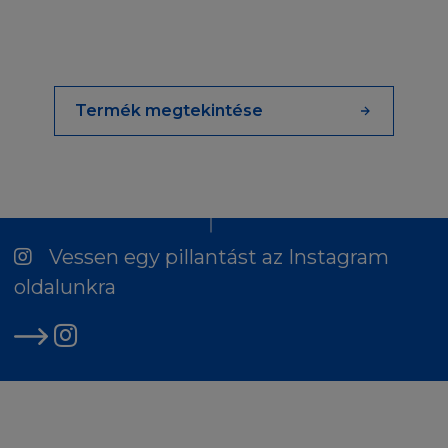
jogszabályokban foglalt jogkövetkezményeket
vonhat maga után.
LETÖLTÉSI JOGOK
Termék megtekintése
A L'Oréal hozzájárul ahhoz, hogy a felhasználó
az információkat eredeti formában, kizárólag
saját használat céljára számítógépre letöltse,
ott rögzítse, illetve kinyomtassa. Ez a
felhasználási engedély kizárólag a weboldalak
egy eredeti példányának kezelését, illetve
Vessen egy pillantást az Instagram
annak archiválását teszi lehetővé. Nem tarthat
oldalunkra
fent semmilyen jogot a Honlapra vagy annak
tartalmára, a Honlapról való letöltésre a limitált
felhasználói jogokon kívül, amik egységben
vannak a Felhasználói Feltételekkel. Az e
szekcióban felsoroltakon kívül tilos másolni,
reprodukálni, átírni, szétszedni, szétküldeni,
kiadni, kiállítani, előadni, módosítani, feltölteni,