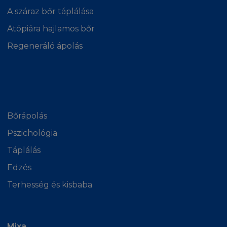
A száraz bőr táplálása
NINCS GARANCIA
Atópiára hajlamos bőr
Előfordulhat, hogy a honlapon a L'Oréaltól
Regeneráló ápolás
függetlenül módosítás történik, ezért - ha a
törvény másként nem rendelkezik - a L'Oréal
semmilyen természetű garanciát nem vállal az
weboldalai pontosságára, megbízhatóságára,
vagy tartalmára vonatkozóan. A L'Oréal
fenntartja a jogot, hogy a honlapon megjelenő
Bőrápolás
tartalmakat bármikor módosítsa, vagy átírja,
Pszichológia
továbbá elérhetőségüket megszüntesse. A
L'Oréal nem garantálja, illetve nem nyújt
Táplálás
biztosítékot arra, hogy a honlaphoz való
Edzés
hozzáférés permanens vagy hibamentes lesz.
Terhesség és kisbaba
Kérjük vegye figyelembe, hogy néhány
törvényszék nem engedélyezi a garancia
eltörlését, ezért néhány vagy az összes előbbi
feltétel Önre nem vonatkozik. A L'Oréal nem
Mixa