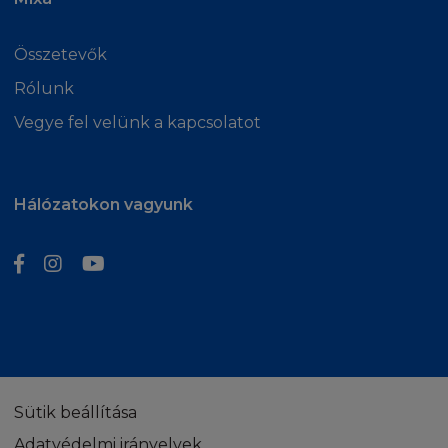
tudja biztosítani, hogy a Honlap kompatibilis az
Ön komputerével, mint ahogy azt sem, hogy a
Összetevők
Honlap és/vagy a szerver hiba, vírus és "Trojan
Horses vírus" mentes. A L'Oréal nem vállal
Rólunk
felelősséget a hibákért vagy károkért,
Vegye fel velünk a kapcsolatot
amelyeket ezek a vírusok okoznak. A L'Oréal
nem vállal felelősséget harmadik fél által
feltöltött tartalmakért. A L'Oréal szintén nem
Hálózatokon vagyunk
vállal felelősséget az Internet szolgáltatás,
vagy a komputeres eszközök működéséért,
melyeket a Honlap megtekintésére használ. A
Feltételek nem befolyásolják az Ön jogait mint
vásárló.
LIMITÁLT FELELŐSSÉG
Ön tisztában van azzal, hogy a Honlapot,
Sütik beállítása
beleértve annak tartalmát, Ön a saját
Adatvédelmi irányelvek
felelősségére használja. Ha Ön nem elégedett