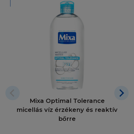
személyek a jelen honlap céljától eltérően
semmilyen módon és jogcímen nem
használhatják. A Honlapon megjelenő
védjegyek és logok, valamint az elérhető
információk és egyéb anyagok szerzői jogi
védelem alatt állnak, az ezekhez fűződő jogok
gyakorlása kizárólag a L'Oréalt illetik meg. A
védjegyoltalom jogosultja a L'Oréal. Ön
beleegyezik abba, hogy írásban értesíti a
L'Oréal-t, ha bármilyen engedélyezetlen
használatot vagy hozzáférést észlel a
Honlapon vagy annak tartalmában, bármilyen
szerzői jog, védjegy vagy más szerződésben
foglalt, a felek törvényes jogait megszegi. A
Mixa Optimal Tolerance
L'Oréal előzetes írásbeli hozzájárulása nélkül
micellás víz érzékeny és reaktív
tilos ezen honlaphoz bármilyen kapcsolást
bőrre
(linket) létrehozni. A jogellenes felhasználás a
szerzői, a polgári illetve a büntető