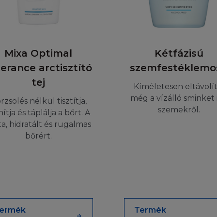
LELŐSSÉG
zzal, hogy a Honlapot, beleértve annak tartalmát, Ön a s
nem elégedett a Honlappal, vagy annak tartalmával, az 
Mixa Optimal
Kétfázisú
ának befejezése. Csaláson, testi bántalmazáson, vagy hal
ibájából adódik, a L'Oréal nem vonható felelősségre sem
lerance arctisztító
szemfestéklemo
által, semmilyen direkt, különleges, indirekt következm
tej
Kíméletesen eltávolít
kiesésért, vagy bármilyen más kárért, akár szerződésben
még a vízálló sminket i
nság) esetén, még abban az esetben sem, ha L'Oréal tu
rzsölés nélkül tisztítja,
szemekről.
ogi törvények néhány esetben nem engedélyezik a felelő
ítja és táplálja a bőrt. A
agy esetleges károkban, ezért ez a limitálás vagy kizár
zta, hidratált és rugalmas
zik.
bőrért.
ABÁLYOK
yul olyan személyekre, akiknek bármilyen jogi megfonto
nek használata tiltott. Akiknek a Honlap látogatása til
nem látogathatják a Honlapot. A L'Oréal nem állítja, h
ermék
Termék
elyi jogi törvények által elfogadott lenne minden hatás