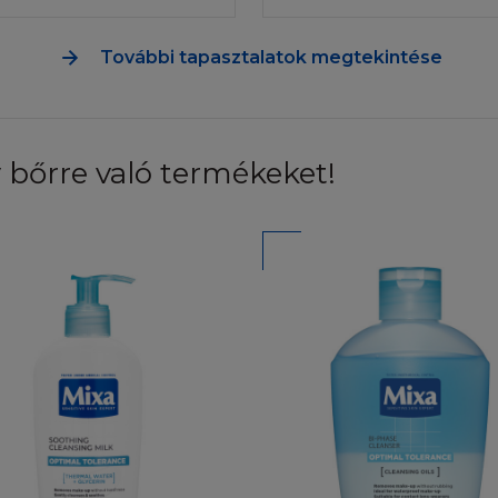
ni, küldjön e-mailt a kérdéseivel a Webmesternek.
További tapasztalatok megtekintése
NCIA
 a honlapon a L'Oréaltól függetlenül módosítás történik,
em rendelkezik - a L'Oréal semmilyen természetű garan
ságára, megbízhatóságára, vagy tartalmára vonatkozóan.
 bőrre való termékeket!
, hogy a honlapon megjelenő tartalmakat bármikor módosí
égüket megszüntesse. A L'Oréal nem garantálja, illetve
, hogy a honlaphoz való hozzáférés permanens vagy hiba
elembe, hogy néhány törvényszék nem engedélyezi a gar
 az összes előbbi feltétel Önre nem vonatkozik. A L'Oré
a Honlap kompatibilis az Ön komputerével, mint ahogy a
zerver hiba, vírus és "Trojan Horses vírus" mentes. A L'O
bákért vagy károkért, amelyeket ezek a vírusok okoznak.
 harmadik fél által feltöltött tartalmakért. A L'Oréal szin
nternet szolgáltatás, vagy a komputeres eszközök működ
ére használ. A Feltételek nem befolyásolják az Ön jogai