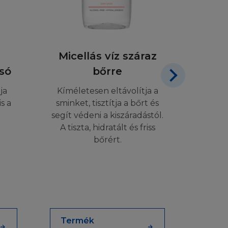
aját felelősségére
egyedüli megoldás
Micellás víz száraz
M
ál esetén kívül,
 Ön, sem egy
só
bőrre
Nut
ény, esetleges
ja
Kíméletesen eltávolítja a
, garanciában,
lig
s a
sminket, tisztítja a bőrt és
dott annak
segít védeni a kiszáradástól.
sség limitálását a
Erőtel
A tiszta, hidratált és friss
ás Önre lehet,
és 
bőrért.
lás miatt a
tva van jogi
ogy a Honlap, vagy
Termék
Ter
körben. Azok a