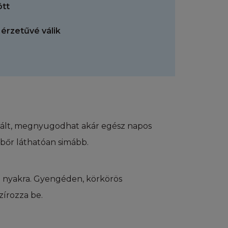
ött
weboldalai
érzetűvé válik
, beleértve (de
afika, fénykép,
kat ('Tartalom"")
lja mind a L'Oréal
, a L'Oréal-nak
lált, megnyugodhat akár egész napos
n más tartalmat,
bőr láthatóan simább.
jegy jogok vagy
pon elérhető
ozzájárulása
s a nyakra. Gyengéden, körkörös
módon és jogcímen
z elérhető
írozza be.
ez fűződő jogok
'Oréal. Ön