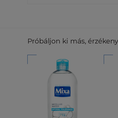
szeretne érdeklőd
NINCS GARA
Előfordulhat, hogy
törvény másként n
weboldalai pontos
Próbáljon ki más, érzékeny
fenntartja a jogot
továbbá elérhetős
biztosítékot arra
Kérjük vegye figy
ezért néhány vagy
biztosítani, hogy 
Honlap és/vagy a s
felelősséget a hi
vállal felelősséget
felelősséget az I
Honlap megtekintés