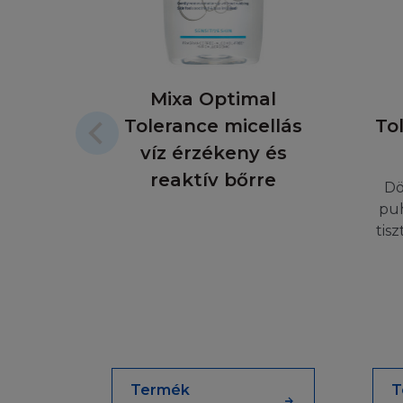
LIMITÁLT FE
Ön tisztában van a
használja. Ha Ön 
Mixa Optimal
a Honlap használat
amely a L'Oréal h
Tolerance micellás
To
harmadik személy 
víz érzékeny és
károkért, bevétel 
reaktív bőrre
sérelem (gondatla
Dö
lehetőségéről. A j
puh
következményben v
tis
hogy nem vonatko
HELYI JOGSZ
A Honlap nem irán
Honlap működtetésé
szempontból, azok 
Termék
T
annak tartalma a h