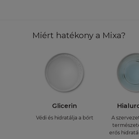
beleegyezik abba, 
használatot vagy 
jog, védjegy vagy 
előzetes írásbeli 
létrehozni. A joge
Miért hatékony a Mixa?
foglalt jogkövet
LETÖLTÉSI J
A L'Oréal hozzájár
saját használat cél
felhasználási enge
annak archiválásá
tartalmára, a Honl
Glicerin
Hialur
vannak a Felhaszná
reprodukálni, átírni
Védi és hidratálja a bőrt
A szerveze
kreálni vagy deriv
természet
bármely részét.
erős hidratá