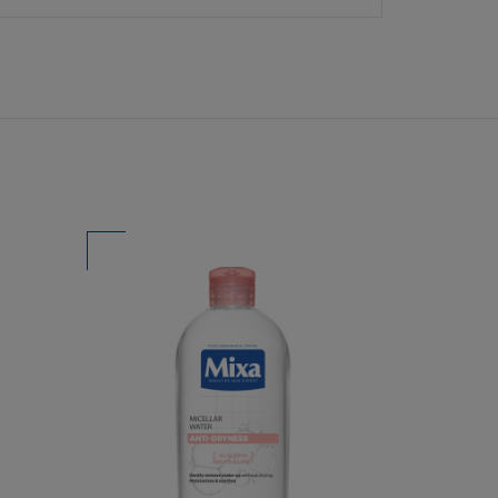
 ezért - ha a
ciát nem vállal az
 A L'Oréal
tsa, vagy átírja,
 nem nyújt
mentes lesz.
ancia eltörlését,
al nem tudja
zt sem, hogy a
réal nem vállal
 A L'Oréal nem
tén nem vállal
éséért, melyeket a
t mint vásárló.