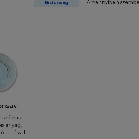
hogy írásban értesíti a L'Oréal-t, ha bármilyen engedél
Amennyiben szembe ke
Biztonság
hozzáférést észlel a Honlapon vagy annak tartalmában, 
más szerződésben foglalt, a felek törvényes jogait megsz
hozzájárulása nélkül tilos ezen honlaphoz bármilyen kapcs
llenes felhasználás a szerzői, a polgári illetve a büntető
kezményeket vonhat maga után.
OGOK
ul ahhoz, hogy a felhasználó az információkat eredeti f
jára számítógépre letöltse, ott rögzítse, illetve kinyomtas
dély kizárólag a weboldalak egy eredeti példányának kez
t teszi lehetővé. Nem tarthat fent semmilyen jogot a Ho
apról való letöltésre a limitált felhasználói jogokon kív
onsav
lói Feltételekkel. Az e szekcióban felsoroltakon kívül ti
, szétszedni, szétküldeni, kiadni, kiállítani, előadni, módos
t számára
álni a tartalmakat, vagy bármilyen más módon kihasznál
es anyag,
ló hatással