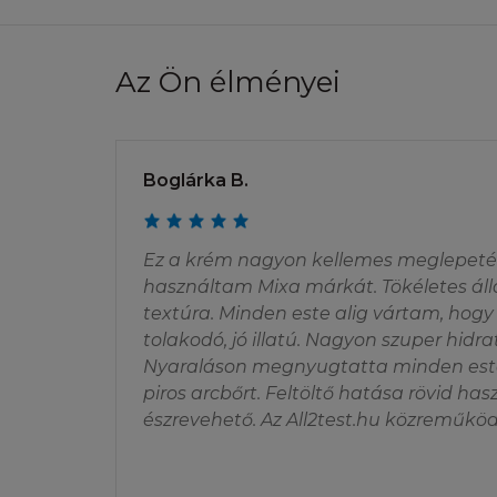
A LETÖLTÉS 
(i) Ön nem több mi
Az Ön élményei
használatra, és ne
anyagot, és (iii) 
védjegy jogi törvé
kívül Ön nem adhat
Boglárka B.
tartalmát semmily
computeres hálóza
honlap részeként,
Ez a krém nagyon kellemes meglepet
információk amike
használtam Mixa márkát. Tökéletes áll
Honlap sem tárolh
textúra. Minden este alig vártam, hog
harmadik félnek.
tolakodó, jó illatú. Nagyon szuper hidr
Nyaraláson megnyugtatta minden este 
piros arcbőrt. Feltöltő hatása rövid ha
ENGEDÉLYEZ
észrevehető. Az All2test.hu közreműköd
Amennyiben szeretn
vagy az Ön honlap