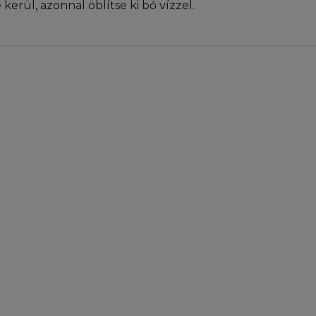
yezetlen
rül, azonnal öblítse ki bő vízzel.
bármilyen szerzői
egi. A L'Oréal
olást (linket)
 jogszabályokban
ormában, kizárólag
sa. Ez a
elését, illetve
nlapra vagy annak
ül, amik egységben
los másolni,
ítani, feltölteni,
ni a Honlap