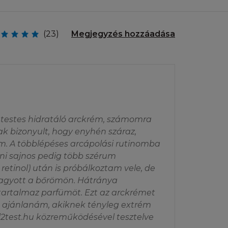
YIBEN:
i) Ön csak saját
(23)
Megjegyzés hozzáadása
 nyomtatott
artani az összes
t korlátozásokon
t és azok
ásban vagy
t egy másik
 Honlap és az
 testes hidratáló arckrém, számomra
 azon felül a
ak bizonyult, hogy enyhén száraz,
nek vagy egy
om. A többlépéses arcápolási rutinomba
ni sajnos pedig több szérum
 retinol) után is próbálkoztam vele, de
 hagyott a bőrömön. Hátránya
artalmaz parfümöt. Ezt az arckrémet
ái feltételeiről,
k ajánlanám, akiknek tényleg extrém
kapcsolatban
ll2test.hu közreműködésével tesztelve