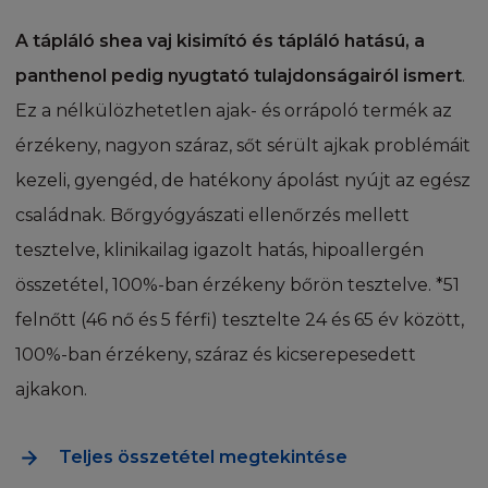
A Honlap egy szellemi termék, melyet a
szellemi tulajdonjog véd. A Honlap, beleértve
A tápláló shea vaj kisimító és tápláló hatású, a
(de nem limitálva) annak tartalmára, szövegére,
panthenol pedig nyugtató tulajdonságairól ismert
.
software, videó, zene, hang, grafika, fénykép,
Ez a nélkülözhetetlen ajak- és orrápoló termék az
név, logó, illusztráció, műalkotás, védjegy,
szolgáltatási jegy és más anyagokat
érzékeny, nagyon száraz, sőt sérült ajkak problémáit
('Tartalom"") szerzői jog, védjegy és/vagy más
kezeli, gyengéd, de hatékony ápolást nyújt az egész
tulajdonjog véd. A Tartalom magába foglalja
családnak. Bőrgyógyászati ellenőrzés mellett
mind a L'Oréal tulajdonában lévő, és általa
irányított, vagy egy harmadik fél által birtokolt,
tesztelve, klinikailag igazolt hatás, hipoallergén
a L'Oréal-nak engedélyezett tartalmakat.
összetétel, 100%-ban érzékeny bőrön tesztelve. *51
Minden különálló cikket, riportot, és bármilyen
felnőtt (46 nő és 5 férfi) tesztelte 24 és 65 év között,
más tartalmat, amely a Honlapot alkotja,
szerzői jog védheti. Ön beleegyezik, hogy a
100%-ban érzékeny, száraz és kicserepesedett
védjegy jogok vagy bármilyen más jogszabályt
ajkakon.
figyelembe véve használja a Honlapot. A
honlapon elérhető védjegyeket, lógókat,
Teljes összetétel megtekintése
információkat a L'Oréal kifejezett előzetes
írásbeli hozzájárulása nélkül harmadik