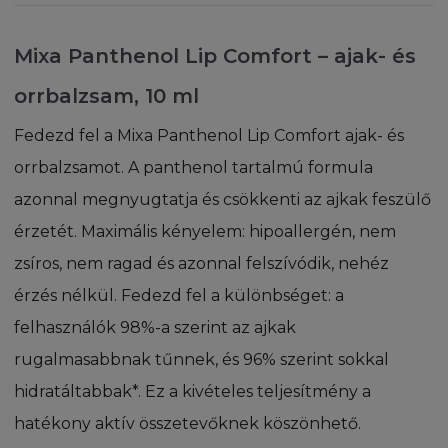
információkat, és elhárít minden, az ezen
honlapok tartalmából, azoknak a Felhasználó
Terhesség és kisbaba
által történő használatából adódó felelősséget.
Mixa Panthenol Lip Comfort – ajak- és
Ezen honlapoknak a Felhasználó által történő
orrbalzsam, 10 ml
használata a felhasználó egyedüli felelősségi
körébe tartozik. Előfordulhat, hogy a honlapon
Fedezd fel a Mixa Panthenol Lip Comfort ajak- és
a L'Oréaltól függetlenül módosítás történik,
orrbalzsamot. A panthenol tartalmú formula
ezért - ha a törvény másként nem rendelkezik
- a L'Oréal semmilyen természetű garanciát
azonnal megnyugtatja és csökkenti az ajkak feszülő
nem vállal az Ön előtt megjelenő weboldalai
érzetét. Maximális kényelem: hipoallergén, nem
pontosságára, megbízhatóságára, vagy
zsíros, nem ragad és azonnal felszívódik, nehéz
tartalmára vonatkozóan. A L'Oréal nem vállal
felelősséget olyan, harmadik fél által
érzés nélkül. Fedezd fel a különbséget: a
létrehozott, továbbított, vagy publikált
felhasználók 98%-a szerint az ajkak
anyagokért, melyekhez a L'Oréal weboldalai
rugalmasabbnak tűnnek, és 96% szerint sokkal
kapcsolódnak, vagy amelyekre hivatkoznak.
hidratáltabbak*. Ez a kivételes teljesítmény a
SZELLEMI TULAJDON
hatékony aktív összetevőknek köszönhető.