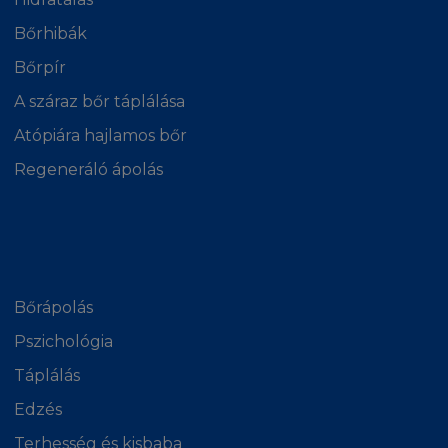
HELYI JOGSZABÁLYOK
Bőrhibák
A Honlap nem irányul olyan személyekre,
Bőrpír
akiknek bármilyen jogi megfontolás miatt a
A száraz bőr táplálása
Honlap működtetésének használata tiltott.
Akiknek a Honlap látogatása tiltva van jogi
Atópiára hajlamos bőr
szempontból, azok nem látogathatják a
Regeneráló ápolás
Honlapot. A L'Oréal nem állítja, hogy a Honlap,
vagy annak tartalma a helyi jogi törvények által
elfogadott lenne minden hatáskörben. Azok a
látogatók, akik figyelmen kívül hagyják a helyi
törvényeket, saját felelősségükre
használhatják a Honlapot, és ők vonhatóak
Bőrápolás
felelősségre. Kérdés esetén kérjen jogi
Pszichológia
tanácsadást.
Táplálás
KÁRTALANÍTÁS
Edzés
Ön beleegyezik abba, hogy kártalanítja,
Terhesség és kisbaba