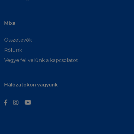
megvédi és ártatlannak tekinti a L'Oréalt,
alkalmazottait, képviselőit és partnerit
mindennemű igénnyel, tettel, követeléssel,
Mixa
bármilyen másfajta eljárással szemben, amelyet
a L'Oréallal, annak alkalmazottaival,
Összetevők
képviselőivel és partnereivel szemben egy
harmadik fél támaszt, feltéve, hogy a szóban
Rólunk
forgó igény, tett, követelés, vagy bármilyen
Vegye fel velünk a kapcsolatot
másfajta eljárás a L'Oréállal, annak
alkalmazottaival, képviselőivel és partnereivel
szembeni eljárás az alábbiakon alapul vagy
azzal kapcsolatos: i. A Honlap Ön általi
Hálózatokon vagyunk
használata
ii. Felhasználói jogok Ön általi szabálysértése
iii. Egy állítás miszerint Ön a Honlap
használatával
a. megszegi egy harmadik személy bármilyen
szellemi tulajdonjogát, vagy bármilyen