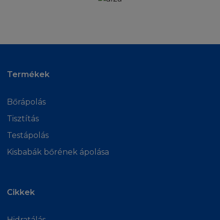
a Honlappal, vagy annak tartalmával, az
egyedüli megoldás a Honlap használatának
befejezése. Csaláson, testi bántalmazáson, vagy
halál esetén kívül, amely a L'Oréal hibájából
adódik, a L'Oréal nem vonható felelősségre
sem Ön, sem egy harmadik személy által,
Termékek
semmilyen direkt, különleges, indirekt
következmény, esetleges károkért, bevétel
Bőrápolás
kiesésért, vagy bármilyen más kárért, akár
szerződésben, garanciában, sérelem
Tisztítás
(gondatlanság) esetén, még abban az esetben
Testápolás
sem, ha L'Oréal tudott annak lehetőségéről. A
Kisbabák bőrének ápolása
jogi törvények néhány esetben nem
engedélyezik a felelősség limitálását a
következményben vagy esetleges károkban,
ezért ez a limitálás vagy kizárás Önre lehet,
Cikkek
hogy nem vonatkozik.
Hidratálás