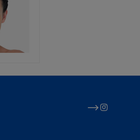
yezetlen
bármilyen szerzői
egi. A L'Oréal
olást (linket)
 jogszabályokban
ormában, kizárólag
sa. Ez a
elését, illetve
nlapra vagy annak
ül, amik egységben
los másolni,
ítani, feltölteni,
ni a Honlap