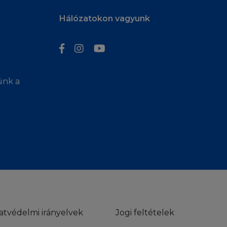
Hálózatokon vagyunk
 ezért - ha a
ciát nem vállal az
 A L'Oréal
ünk a
tsa, vagy átírja,
 nem nyújt
mentes lesz.
ancia eltörlését,
al nem tudja
zt sem, hogy a
réal nem vállal
 A L'Oréal nem
tén nem vállal
éséért, melyeket a
t mint vásárló.
atvédelmi irányelvek
Jogi feltételek