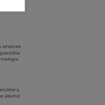
l nem garantálja a
 Következésképpen
iók, időpontok
t magától minden,
 valamint
ő tevékenységből
ok lehetnek
ogyasztása
a melegre
thetik. A L'Oréal
hez kapcsoltak,
, az ezen honlapok
lősséget. Ezen
 felelősségi
ódosítás történik,
erülése a
észetű garanciát
az alkohol
gára, vagy
él által